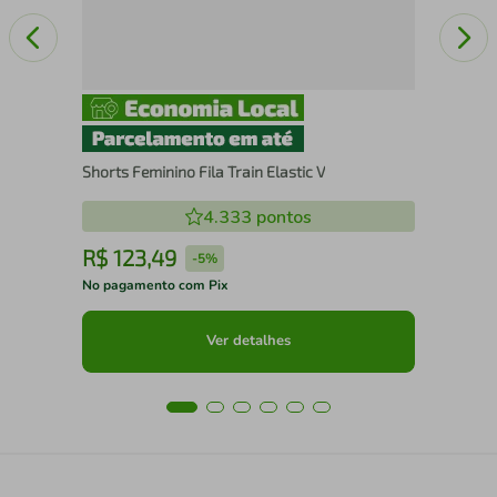
Shorts Feminino Fila Train Elastic V
4.333
pontos
R$
123
,
49
R
-
5%
No pagamento com Pix
No 
Ver detalhes