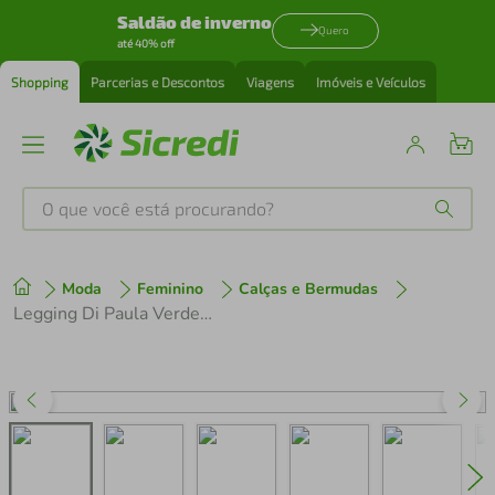
Saldão de inverno
Quero
até 40% off
Shopping
Parcerias e Descontos
Viagens
Imóveis e Veículos
O que você está procurando?
Produtos mais buscados
Moda
Feminino
Calças e Bermudas
tenis
1
º
Legging Di Paula Verde Militar Paula 160103
cafeteira
2
º
perfume
3
º