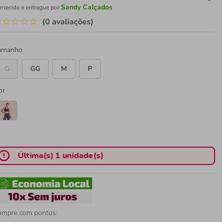
Sandy Calçados
rnecido e entregue por
☆
☆
☆
☆
☆
(0 avaliações)
amanho
G
GG
M
P
or
Última(s) 1 unidade(s)
ompre com pontos: