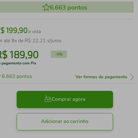
6.663
pontos
R$
199
,
90
à vista
m até
9
x de
R$
22
,
21
s/juros
R$
189
,
90
-
5%
 pagamento com Pix
6.663
pontos
Ver formas de pagamento
Comprar agora
Adicionar ao carrinho