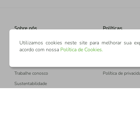
Sobre nós
Políticas
Quem somos
Trocas e devoluçõe
Utilizamos cookies neste site para melhorar sua ex
acordo com nossa
Política de Cookies
.
Nosso Shopping
Termos de uso
Seja associado
Políticas de entreg
Trabalhe conosco
Política de privaci
Sustentabilidade
Ajuda
Dúvidas frequente
Segurança