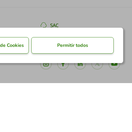
SAC
Informações, elogios e reclamações
0800 724 7220
 de Cookies
Permitir todos
Nossas Redes Sociais
Formas de Pagamento
ia
*Pontos dos Cartões Sicredi
*Cartões de crédito Sicredi
*Boleto exclusivo para associados PJ
*É vedada a cobrança de preço superior, valor ou
encargo adicional para pagamentos por meio de