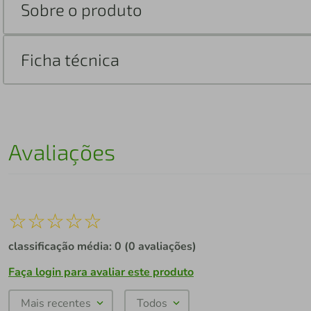
Sobre o produto
Ficha técnica
Avaliações
☆
☆
☆
☆
☆
classificação média: 0
(0 avaliações)
Faça login para avaliar este produto
Mais recentes
Todos