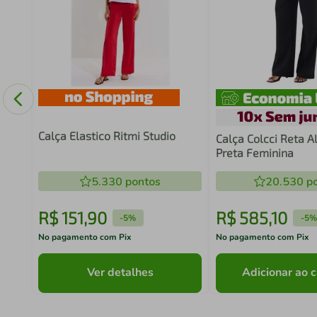
so
Calça Elastico Ritmi Studio
Calça Colcci Reta Al
Preta Feminina
5.330
pontos
20.530
po
R$
151
,
90
R$
585
,
10
-
5%
-
5%
No pagamento com Pix
No pagamento com Pix
Ver detalhes
Adicionar ao c