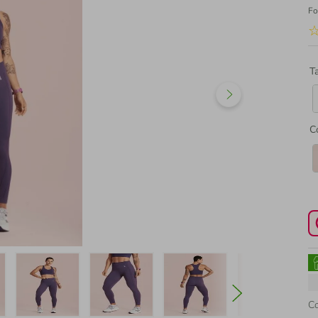
Fo
T
C
C