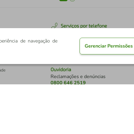
Serviços por telefone
De segunda a sexta-feira das
08h às 20h40
s
periência de navegação de
Gerenciar Permissões
Sábado das 8h às 18h40
0800 724 4770
a
Ouvidoria
dade
Reclamações e denúncias
0800 646 2519
Atendimento a pessoas com deficiênc
Auditivo ou de fala
s
0800 724 0525