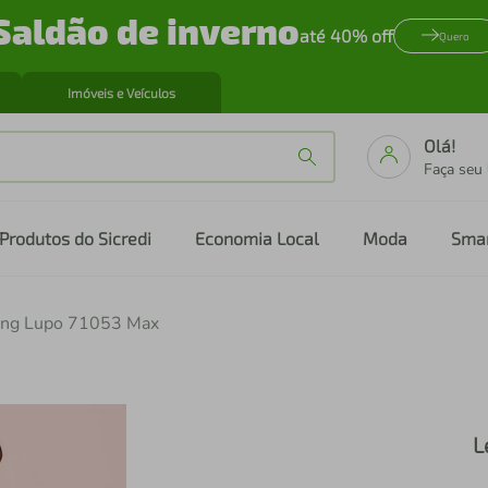
Saldão de inverno
até 40% off
Quero
Imóveis e Veículos
Olá!
Faça seu
Produtos do Sicredi
Economia Local
Moda
Sma
ing Lupo 71053 Max
L