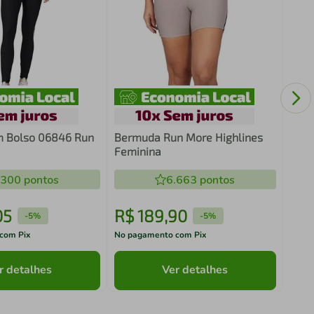
Shor
Pers
m Bolso 06846 Run
Bermuda Run More Highlines
Feminina
.300
pontos
6.663
pontos
05
R$
189
,
90
R$
-
5%
-
5%
com Pix
No pagamento com Pix
No pa
r detalhes
Ver detalhes