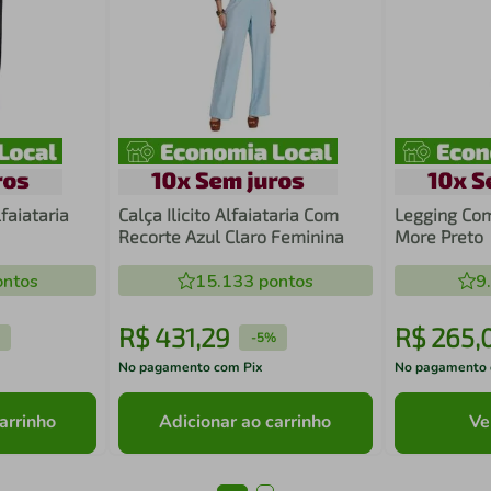
faiataria
Calça Ilicito Alfaiataria Com
Legging Co
Recorte Azul Claro Feminina
More Preto
ntos
15.133
pontos
9
R$
431
,
29
R$
265
,
-
5%
No pagamento com Pix
No pagamento 
arrinho
Adicionar ao carrinho
Ve