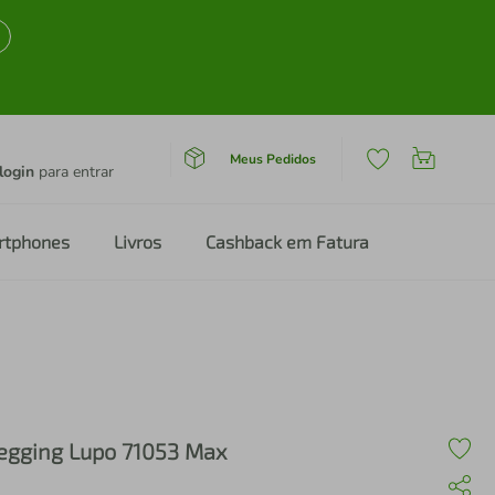
Meus Pedidos
login
para entrar
rtphones
Livros
Cashback em Fatura
egging Lupo 71053 Max