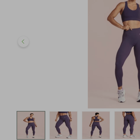
iphone
5
º