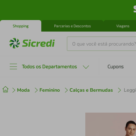
Shopping
Parcerias e Descontos
Viagens
O que você está procurando?
Produtos mais buscados
Todos os Departamentos
Cupons
tenis
1
º
Moda
Feminino
Calças e Bermudas
Legg
cafeteira
2
º
perfume
3
º
air fryer
4
º