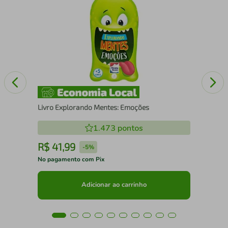
Fam
Livro Explorando Mentes: Emoções
1.473
pontos
R$
41
,
99
R
-
5%
No pagamento com Pix
No 
Adicionar ao carrinho