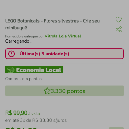
air fryer
4
º
iphone
5
º
LEGO Botanicals - Flores silvestres - Crie seu
minibuquê
Vitrola Loja Virtual
Fornecido e entregue por
Carregando…
Última(s) 3 unidade(s)
Compre com pontos:
3.330
pontos
R$
99
,
90
à vista
em até
3
x de
R$
33
,
30
s/juros