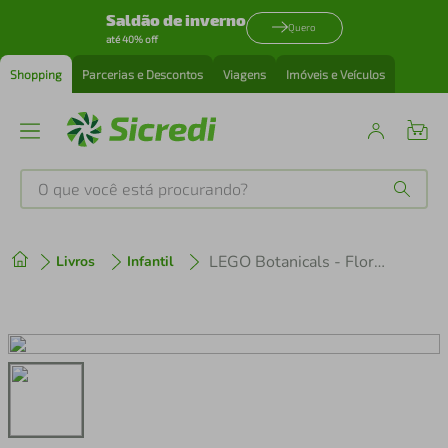
Saldão de inverno
Quero
até 40% off
Shopping
Parcerias e Descontos
Viagens
Imóveis e Veículos
O que você está procurando?
Produtos mais buscados
LEGO Botanicals - Flores silvestres - Crie seu minibuquê
Livros
Infantil
tenis
1
º
cafeteira
2
º
perfume
3
º