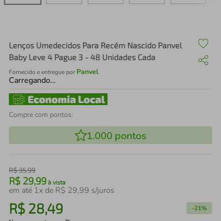
air fryer
4
º
iphone
5
º
Lenços Umedecidos Para Recém Nascido Panvel
Baby Leve 4 Pague 3 - 48 Unidades Cada
Panvel
Fornecido e entregue por
Carregando…
Compre com pontos:
1.000
pontos
R$
35
,
99
R$
29
,
99
à vista
em até
1
x de
R$
29
,
99
s/juros
R$
28
,
49
-
21%