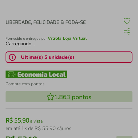
air fryer
4
º
iphone
5
º
LIBERDADE, FELICIDADE & FODA-SE
Vitrola Loja Virtual
Fornecido e entregue por
Carregando…
Última(s) 5 unidade(s)
Compre com pontos:
1.863
pontos
R$
55
,
90
à vista
em até
1
x de
R$
55
,
90
s/juros