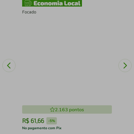
Focado
ES
2.163
pontos
R$
61
,
66
R
-
5%
No pagamento com Pix
No 