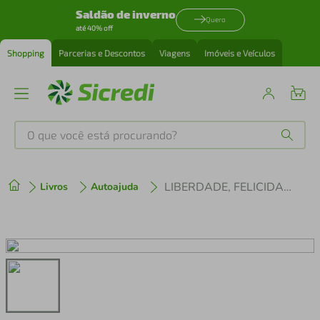
Saldão de inverno
Quero
até 40% off
Shopping
Parcerias e Descontos
Viagens
Imóveis e Veículos
O que você está procurando?
Produtos mais buscados
LIBERDADE, FELICIDADE & FODA-SE
Livros
Autoajuda
tenis
1
º
cafeteira
2
º
perfume
3
º