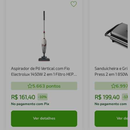
Aspirador de Pó Vertical com Fio
Sanduicheira e Gril
Electrolux 1450W 2 em 1 Filtro HEPA
Press 2 em 1 850W
Branco (STK14B)
5.663
pontos
6.997
R$
161
,
40
R$
199
,
40
-
10%
-
13
No pagamento com Pix
No pagamento com P
Ver detalhes
Ver det