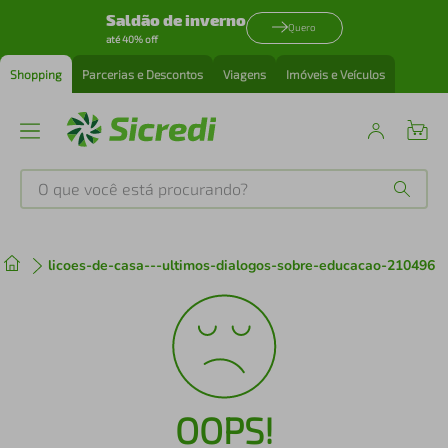
Saldão de inverno
Quero
até 40% off
Shopping
Parcerias e Descontos
Viagens
Imóveis e Veículos
O que você está procurando?
Produtos mais buscados
licoes-de-casa---ultimos-dialogos-sobre-educacao-210496
tenis
1
º
cafeteira
2
º
perfume
3
º
OOPS!