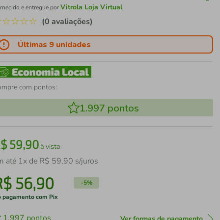
Vitrola Loja Virtual
rnecido e entregue por
☆
☆
☆
☆
☆
(0 avaliações)
Últimas 9 unidades
ompre com pontos:
1.997
pontos
R$
59
,
90
à vista
m até
1
x de
R$
59
,
90
s/juros
R$
56
,
90
-
5%
 pagamento com Pix
1.997
pontos
Ver formas de pagamento