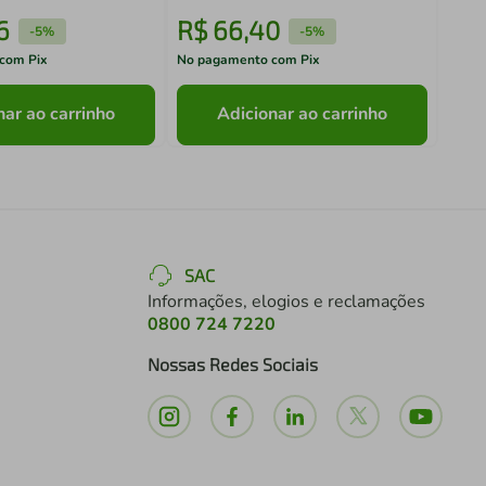
6
R$
66
,
40
R$
-
5%
-
5%
com Pix
No pagamento com Pix
No pa
nar ao carrinho
Adicionar ao carrinho
SAC
Informações, elogios e reclamações
0800 724 7220
Nossas Redes Sociais