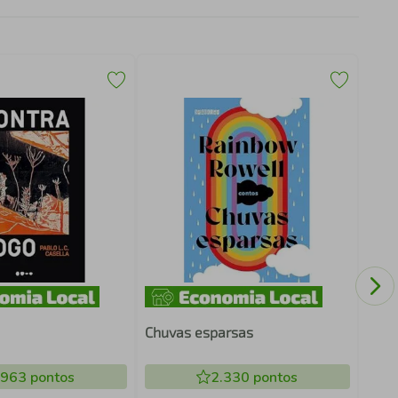
FRE
DES
Chuvas esparsas
.963
pontos
2.330
pontos