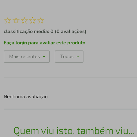
☆
☆
☆
☆
☆
classificação média: 0
(0 avaliações)
Faça login para avaliar este produto
Mais recentes
Todos
Nenhuma avaliação
Quem viu isto, também viu...