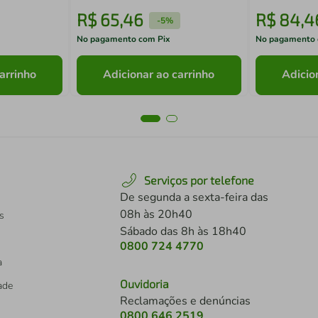
R$
65
,
46
R$
84
,
4
-
5%
No pagamento com Pix
No pagamento 
arrinho
Adicionar ao carrinho
Adicio
Serviços por telefone
De segunda a sexta-feira das
08h às 20h40
s
Sábado das 8h às 18h40
0800 724 4770
a
Ouvidoria
dade
Reclamações e denúncias
0800 646 2519