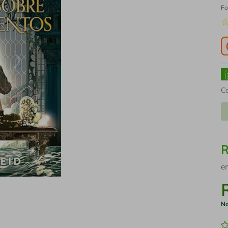
Fo
C
e
No