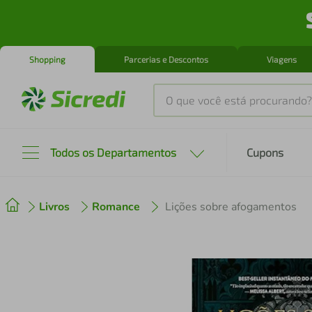
Shopping
Parcerias e Descontos
Viagens
O que você está procurando?
Produtos mais buscados
Todos os Departamentos
Cupons
tenis
1
º
Livros
Romance
Lições sobre afogamentos
cafeteira
2
º
perfume
3
º
air fryer
4
º