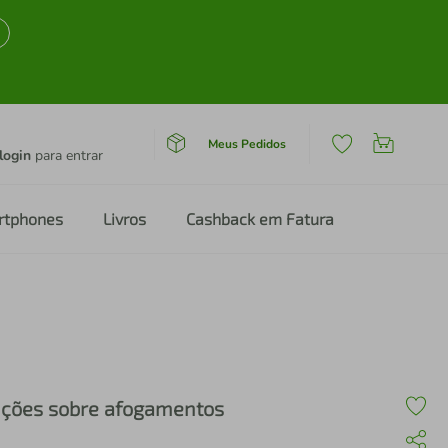
Meus Pedidos
login
para entrar
rtphones
Livros
Cashback em Fatura
ições sobre afogamentos