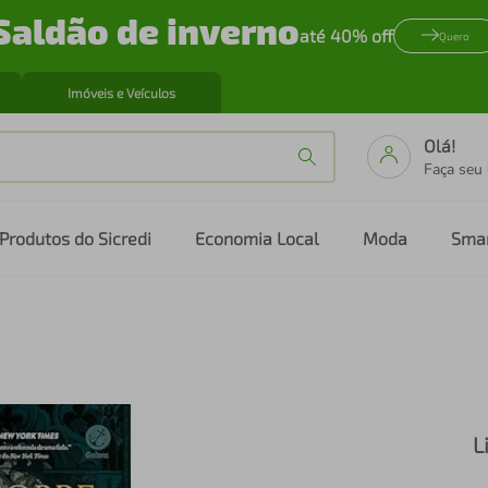
Saldão de inverno
até 40% off
Quero
Imóveis e Veículos
Olá!
Faça seu
Produtos do Sicredi
Economia Local
Moda
Sma
L