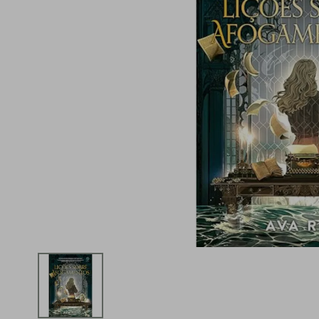
iphone
5
º