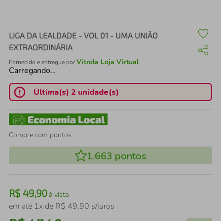
air fryer
4
º
iphone
5
º
LIGA DA LEALDADE - VOL 01 - UMA UNIÃO
EXTRAORDINÁRIA
Vitrola Loja Virtual
Fornecido e entregue por
Carregando…
Última(s) 2 unidade(s)
Compre com pontos:
1.663
pontos
R$
49
,
90
à vista
em até
1
x de
R$
49
,
90
s/juros