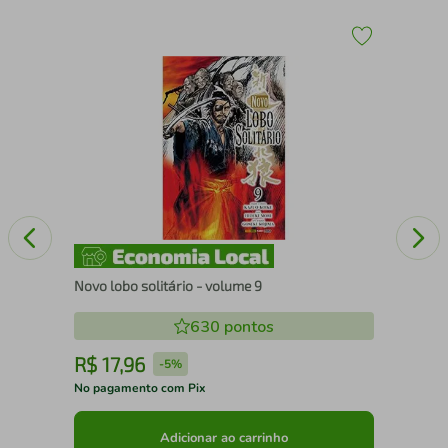
O p
Novo lobo solitário - volume 9
630
pontos
R$
17
,
96
R
-
5%
No pagamento com Pix
No 
Adicionar ao carrinho