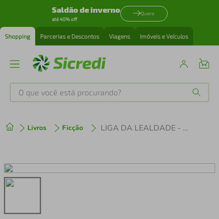
Saldão de inverno
Quero
até 40% off
Shopping
Parcerias e Descontos
Viagens
Imóveis e Veículos
O que você está procurando?
Produtos mais buscados
LIGA DA LEALDADE - VOL 01 - UMA UNIÃO EXTRAORDINÁRIA
Livros
Ficção
tenis
1
º
cafeteira
2
º
perfume
3
º