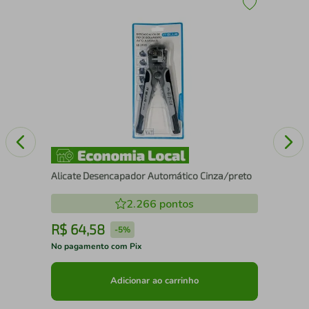
Ret
Alicate Desencapador Automático Cinza/preto
2.266
pontos
R$
64
,
58
R
-
5%
No pagamento com Pix
No 
Adicionar ao carrinho