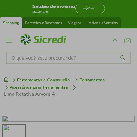
Saldão de inverno
Quero
até 40% off
Shopping
Parcerias e Descontos
Viagens
Imóveis e Veículos
O que você está procurando?
Produtos mais buscados
Ferramentas e Construção
Ferramentas
tenis
1
º
Acessórios para Ferramentas
Lima Rotativa Árvore Arredondada 45,007 8mm Rocast
cafeteira
2
º
perfume
3
º