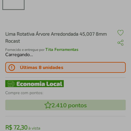
air fryer
4
º
iphone
5
º
Lima Rotativa Árvore Arredondada 45,007 8mm
Rocast
Tita Ferramentas
Fornecido e entregue por
Carregando…
Últimas 8 unidades
Compre com pontos:
2.410
pontos
R$
72
,
30
à vista