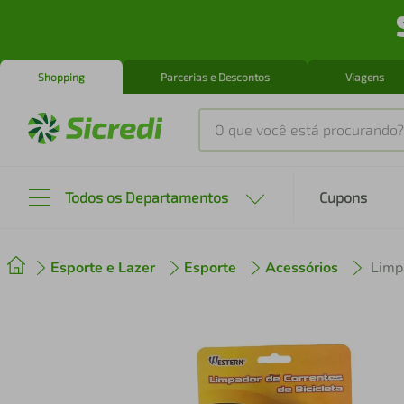
Shopping
Parcerias e Descontos
Viagens
O que você está procurando?
Produtos mais buscados
Todos os Departamentos
Cupons
tenis
1
º
Esporte e Lazer
Esporte
Acessórios
Limp
cafeteira
2
º
perfume
3
º
air fryer
4
º