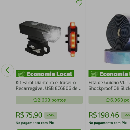
lango
Kit Farol Dianteiro e Traseiro
Fita de Guidão VLT
Recarregável USB EC6806 de
Shockproof Oli Slic
300 Lúmens de Potência
Tampas
2.663
pontos
6.963
po
R$
75
,
90
R$
198
,
46
-
24%
-
5
No pagamento com Pix
No pagamento com Pix