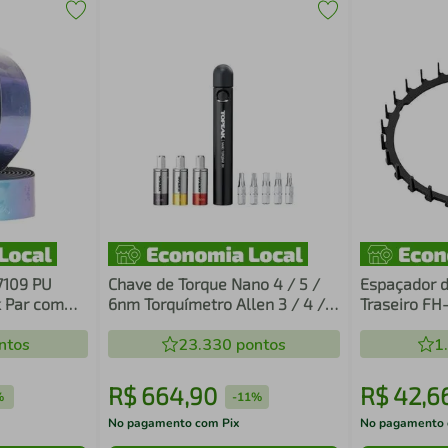
-7109 PU
Chave de Torque Nano 4 / 5 /
Espaçador d
k Par com
6nm Torquímetro Allen 3 / 4 / 5
Traseiro FH
e Torqx 20 / 25mm Torq Bar Dx
M9111 XTR /
ntos
15 Funções
23.330
pontos
1
R$
664
,
90
R$
42
,
6
%
-
11%
No pagamento com Pix
No pagamento 