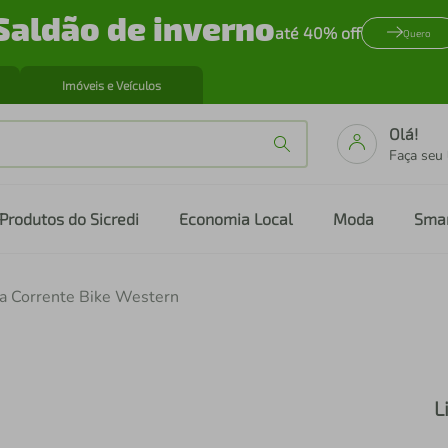
Saldão de inverno
até 40% off
Quero
Imóveis e Veículos
Olá!
Faça seu
Produtos do Sicredi
Economia Local
Moda
Sma
a Corrente Bike Western
L