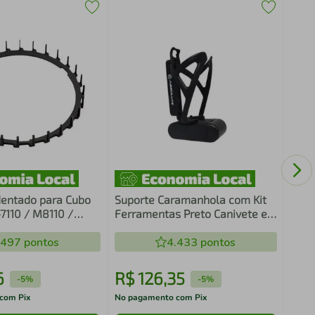
Seli
Conf
entado para Cubo
Suporte Caramanhola com Kit
-7110 / M8110 /
Ferramentas Preto Canivete e
 XT / SLX 12v Preto
Espátulas Garrafa
.497
pontos
4.433
pontos
6
R$
126
,
35
R$
-
5%
-
5%
com Pix
No pagamento com Pix
No pa