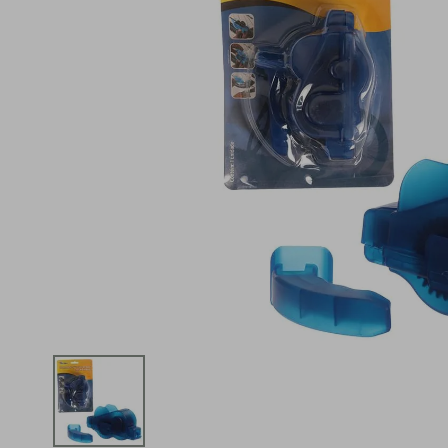
iphone
5
º