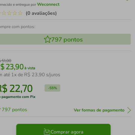
Weconnect
rnecido e entregue por
☆
☆
☆
☆
☆
(0 avaliações)
ompre com pontos:
797
pontos
$
51
,
00
R$
23
,
90
à vista
m até
1
x de
R$
23
,
90
s/juros
R$
22
,
70
-
55%
 pagamento com Pix
797
pontos
Ver formas de pagamento
Comprar agora