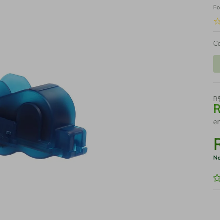
Fo
C
R
e
No