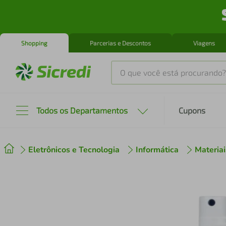
Shopping
Parcerias e Descontos
Viagens
O que você está procurando?
Produtos mais buscados
Todos os Departamentos
Cupons
tenis
1
º
Eletrônicos e Tecnologia
Informática
Materiai
cafeteira
2
º
perfume
3
º
air fryer
4
º