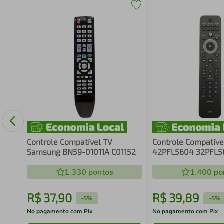
tor
Controle Compatível TV
Controle Compatível
Samsung BN59-01011A C01152
42PFL5604 32PFL5
026-3242
1.330
pontos
1.400
po
R$
37
,
90
R$
39
,
89
-
5%
-
5%
No pagamento com Pix
No pagamento com Pix