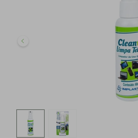
iphone
5
º