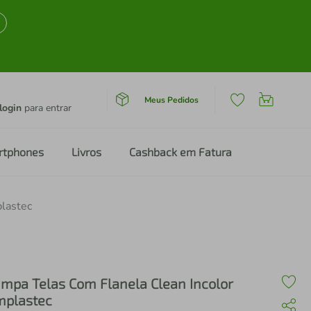
Meus Pedidos
login
para entrar
rtphones
Livros
Cashback em Fatura
plastec
impa Telas Com Flanela Clean Incolor
mplastec