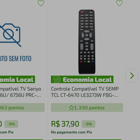
Cont
CT14
mpatível TV Sanyo
Controle Compatível TV SEMP
56U/ 6756U PRC-
TCL CT-6470 LE3273W FBG-
um
7446
863
pontos
1.330
pontos
0
R$
37
,
90
R$
-
5%
-
5%
com Pix
No pagamento com Pix
No pa