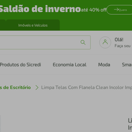
Saldão de inverno
até 40% off
Quero
Imóveis e Veículos
Olá!
Faça seu
Produtos do Sicredi
Economia Local
Moda
Sma
s de Escritório
Limpa Telas Com Flanela Clean Incolor Im
L
I