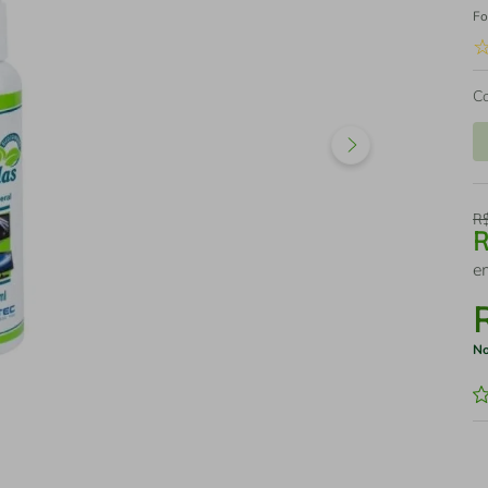
Fo
C
R
e
No