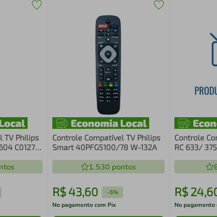
 TV Philips
Controle Compatível TV Philips
Controle Co
604 C01274
Smart 40PFG5100/78 W-132A
RC 633/ 37
102A Premi
ntos
1.530
pontos
R$
43
,
60
R$
24
,
6
-
5%
No pagamento com Pix
No pagamento 