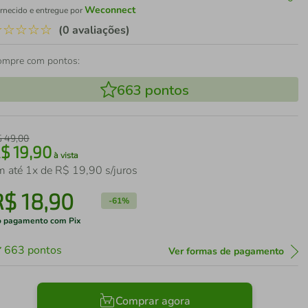
Weconnect
rnecido e entregue por
☆
☆
☆
☆
☆
(0 avaliações)
ompre com pontos:
663
pontos
$
49
,
00
R$
19
,
90
à vista
m até
1
x de
R$
19
,
90
s/juros
R$
18
,
90
-
61%
 pagamento com Pix
663
pontos
Ver formas de pagamento
Comprar agora