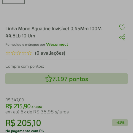
air fryer
4
º
iphone
5
º
Linha Mono Aqualine Invisível 0,45Mm 100M
44,8Lb 10 Um
Weconnect
Fornecido e entregue por
☆
☆
☆
☆
☆
(0 avaliações)
Compre com pontos:
7.197
pontos
R$
347
,
00
R$
215
,
90
à vista
em até
6
x de
R$
35
,
98
s/juros
R$
205
,
10
-
41%
No pagamento com Pix