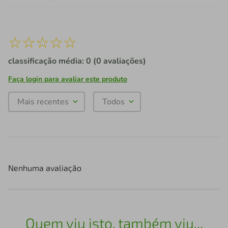
☆
☆
☆
☆
☆
classificação média: 0
(0 avaliações)
Faça login para avaliar este produto
Mais recentes
Todos
Nenhuma avaliação
Quem viu isto, também viu...