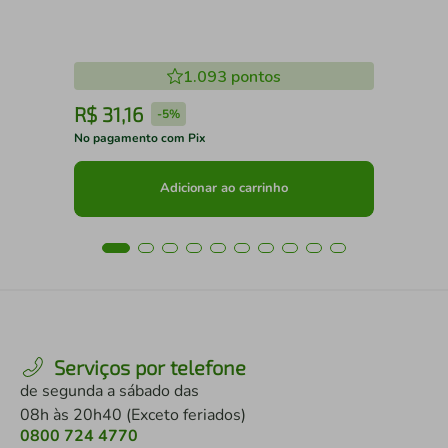
1.093
pontos
R$
31
,
16
R
-
5%
No pagamento com Pix
No 
Adicionar ao carrinho
Serviços por telefone
de segunda a sábado das
08h às 20h40 (Exceto feriados)
0800 724 4770