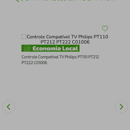
an
Con
Controle Compatível TV Philips PT110 PT212
008
PT222 C01006