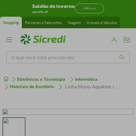
Saldão de inverno
Quero
até 40% off
Shopping
Parcerias e Descontos
Viagens
Imóveis e Veículos
O que você está procurando?
Produtos mais buscados
Eletrônicos e Tecnologia
Informática
tenis
1
º
Linha Mono Aqualine Invisível 0,45Mm 100M 44,8Lb 10 Um
Materiais de Escritório
cafeteira
2
º
perfume
3
º