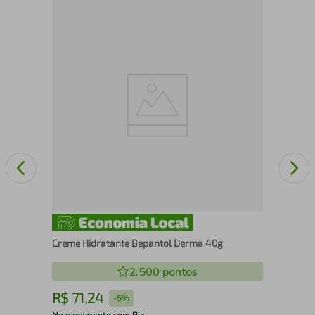
Loç
Re
Creme Hidratante Bepantol Derma 40g
2.500
pontos
R$
71
,
24
R
-
5%
No pagamento com Pix
No 