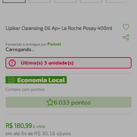
air fryer
4
º
iphone
5
º
Lipikar Cleansing Oil Ap+ La Roche Posay 400ml
Panvel
Fornecido e entregue por
Carregando…
Última(s) 3 unidade(s)
Compre com pontos:
6.033
pontos
R$
180
,
99
à vista
em até
6
x de
R$
30
,
16
s/juros