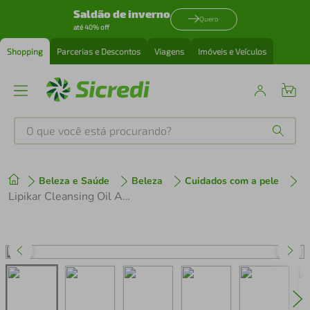
Saldão de inverno
Quero
até 40% off
Shopping
Parcerias e Descontos
Viagens
Imóveis e Veículos
O que você está procurando?
Produtos mais buscados
Beleza e Saúde
Beleza
Cuidados com a pele
tenis
1
º
Lipikar Cleansing Oil Ap+ La Roche Posay 400ml
cafeteira
2
º
perfume
3
º