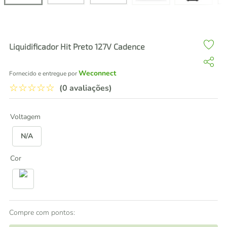
air fryer
4
º
iphone
5
º
Liquidificador Hit Preto 127V Cadence
Weconnect
Fornecido e entregue por
☆
☆
☆
☆
☆
(0 avaliações)
Voltagem
N/A
Cor
Compre com pontos: