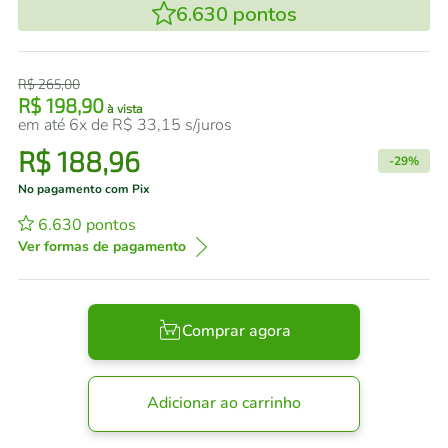
6.630
pontos
R$
265
,
00
R$
198
,
90
à vista
em até
6
x de
R$
33
,
15
s/juros
R$
188
,
96
-
29%
No pagamento com Pix
6.630
pontos
Ver formas de pagamento
Comprar agora
Adicionar ao carrinho