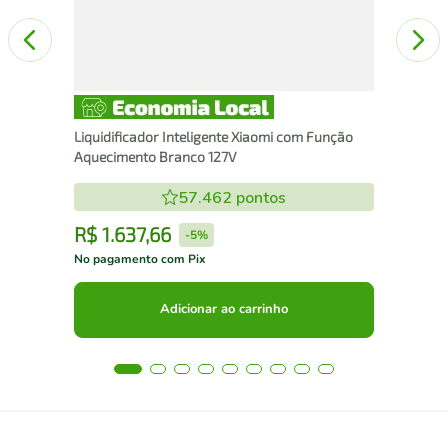
Liquidificador Inteligente Xiaomi com Função
Aquecimento Branco 127V
57.462
pontos
R$
1
.
637
,
66
R
-
5%
No pagamento com Pix
No 
Adicionar ao carrinho