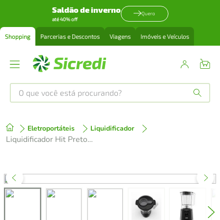
Saldão de inverno
Quero
até 40% off
Shopping
Parcerias e Descontos
Viagens
Imóveis e Veículos
O que você está procurando?
Produtos mais buscados
Eletroportáteis
Liquidificador
tenis
1
º
Liquidificador Hit Preto 127V Cadence
cafeteira
2
º
perfume
3
º