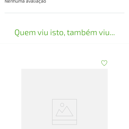
Nenhuma avaliação
Quem viu isto, também viu...
Liq
hef
com