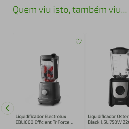
Quem viu isto, também viu...
200 5
Liquidificador Electrolux
Liquidificador Oste
EBL1000 Efficient TriForce
Black 1,5L 750W 22
1000W 2,7L Cinza
Vidro