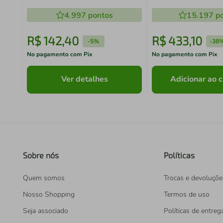
4.997
pontos
15.197
po
R$
142
,
40
R$
433
,
10
-
5%
-
38
No pagamento com Pix
No pagamento com Pix
Ver detalhes
Adicionar ao c
Sobre nós
Políticas
Quem somos
Trocas e devoluçõe
Nosso Shopping
Termos de uso
Seja associado
Políticas de entreg