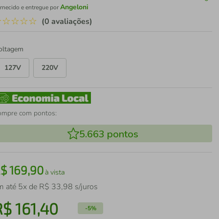
Angeloni
rnecido e entregue por
☆
☆
☆
☆
☆
(0 avaliações)
oltagem
127V
220V
ompre com pontos:
5.663
pontos
R$
169
,
90
à vista
m até
5
x de
R$
33
,
98
s/juros
R$
161
,
40
-
5%