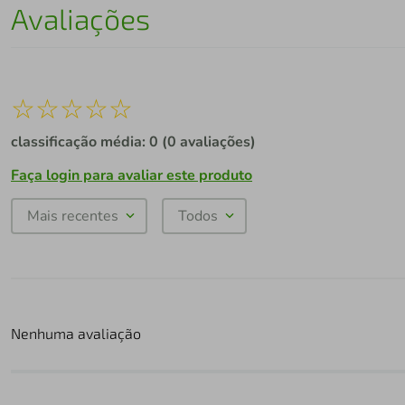
Avaliações
☆
☆
☆
☆
☆
classificação média: 0
(0 avaliações)
Faça login para avaliar este produto
Mais recentes
Todos
Nenhuma avaliação