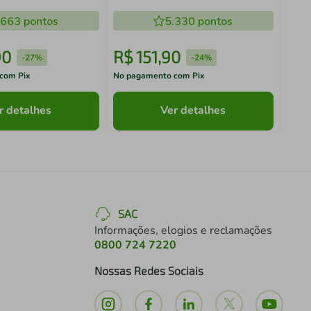
.663
pontos
5.330
pontos
90
R$
151
,
90
R$
-
27%
-
24%
com Pix
No pagamento com Pix
No pa
r detalhes
Ver detalhes
SAC
Informações, elogios e reclamações
0800 724 7220
Nossas Redes Sociais