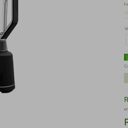
Fo
V
C
e