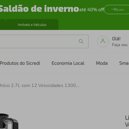
Saldão de inverno
até 40% off
Quero
Imóveis e Veículos
Olá!
Faça seu
Produtos do Sicredi
Economia Local
Moda
Sma
Liquidificador Philco 2.7L com 12 Velocidades 1300W PLQ14A
L
V