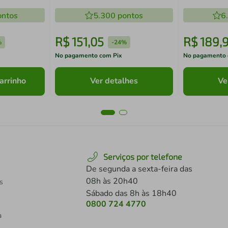
Velocidades Cinza EBL1000
ntos
5.300
pontos
6
R$
151
,
05
R$
189
,
%
-
24%
No pagamento com Pix
No pagamento 
arrinho
Ver detalhes
Ve
Serviços por telefone
De segunda a sexta-feira das
08h às 20h40
s
Sábado das 8h às 18h40
0800 724 4770
a