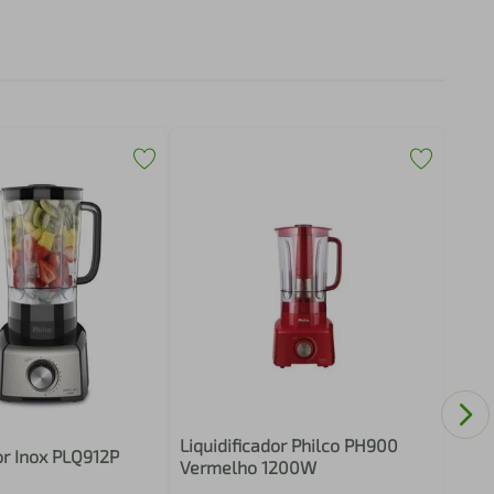
Mult
OMP
Liquidificador Philco PH900
or Inox PLQ912P
Vermelho 1200W