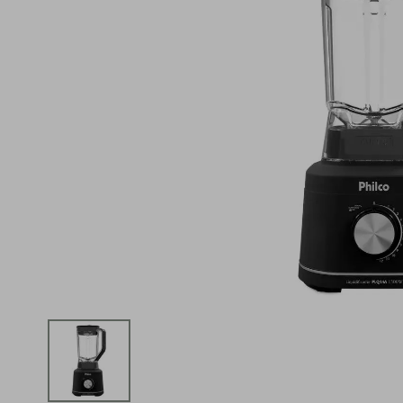
iphone
5
º