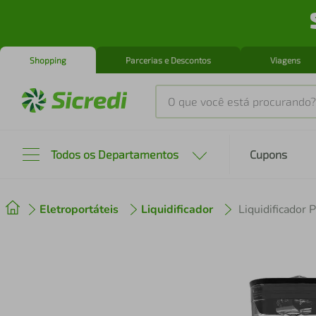
Shopping
Parcerias e Descontos
Viagens
O que você está procurando?
Produtos mais buscados
Todos os Departamentos
Cupons
tenis
1
º
Eletroportáteis
Liquidificador
cafeteira
2
º
perfume
3
º
air fryer
4
º