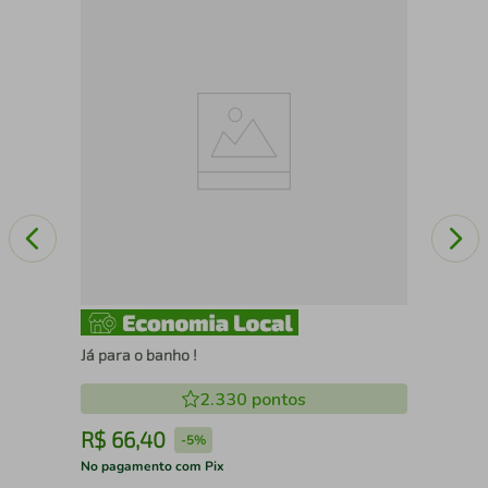
Nat
Já para o banho !
2.330
pontos
R$
66
,
40
R
-
5%
No pagamento com Pix
No 