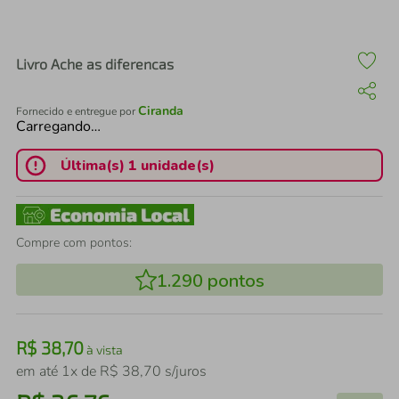
air fryer
4
º
iphone
5
º
Livro Ache as diferencas
Ciranda
Fornecido e entregue por
Carregando…
Última(s) 1 unidade(s)
Compre com pontos:
1.290
pontos
R$
38
,
70
à vista
em até
1
x de
R$
38
,
70
s/juros