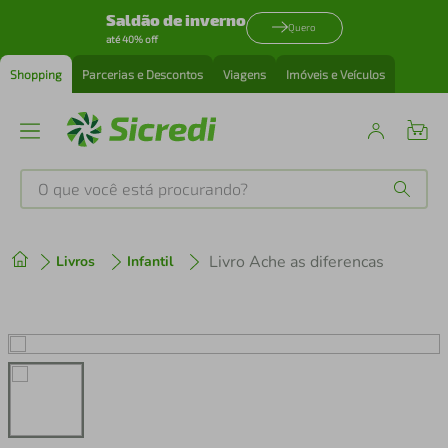
Saldão de inverno
Quero
até 40% off
Shopping
Parcerias e Descontos
Viagens
Imóveis e Veículos
O que você está procurando?
Produtos mais buscados
Livro Ache as diferencas
Livros
Infantil
tenis
1
º
cafeteira
2
º
perfume
3
º