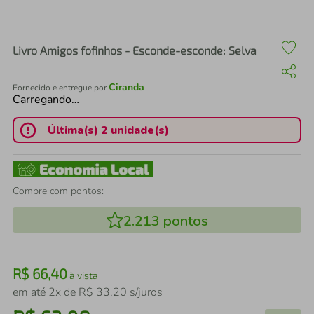
air fryer
4
º
iphone
5
º
Livro Amigos fofinhos - Esconde-esconde: Selva
Ciranda
Fornecido e entregue por
Carregando…
Última(s) 2 unidade(s)
Compre com pontos:
2.213
pontos
R$
66
,
40
à vista
em até
2
x de
R$
33
,
20
s/juros