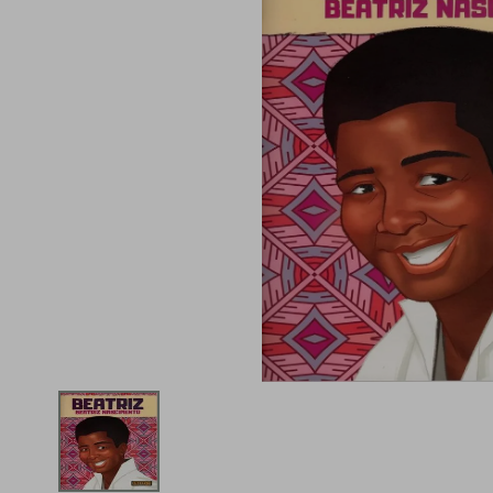
iphone
5
º