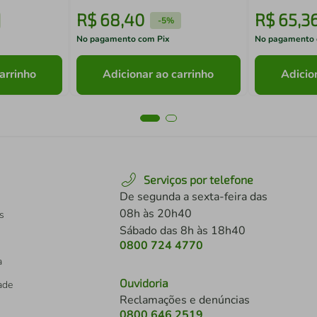
R$
68
,
40
R$
65
,
3
-
5%
No pagamento com Pix
No pagamento 
arrinho
Adicionar ao carrinho
Adicio
Serviços por telefone
De segunda a sexta-feira das
08h às 20h40
s
Sábado das 8h às 18h40
0800 724 4770
a
Ouvidoria
dade
Reclamações e denúncias
0800 646 2519