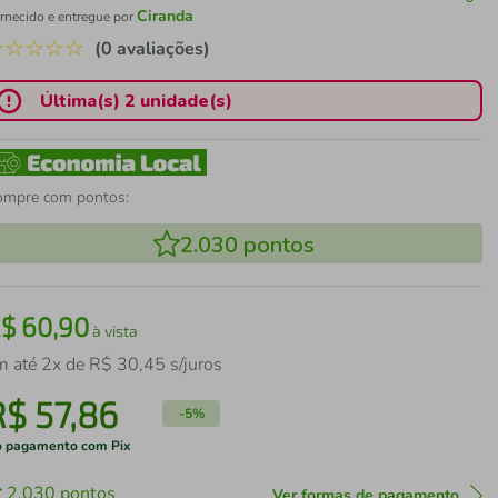
Ciranda
rnecido e entregue por
☆
☆
☆
☆
☆
(0 avaliações)
Última(s) 2 unidade(s)
ompre com pontos:
2.030
pontos
R$
60
,
90
à vista
m até
2
x de
R$
30
,
45
s/juros
R$
57
,
86
-
5%
 pagamento com Pix
2.030
pontos
Ver formas de pagamento