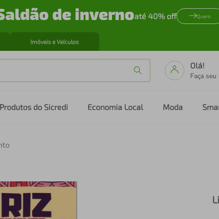
Saldão de inverno
até 40% off
Quero
Imóveis e Veículos
Olá!
Faça seu
Produtos do Sicredi
Economia Local
Moda
Sma
nto
L