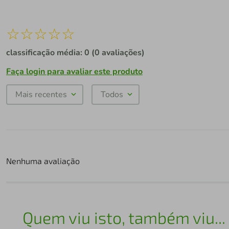
☆
☆
☆
☆
☆
classificação média: 0
(0 avaliações)
Faça login para avaliar este produto
Mais recentes
Todos
Nenhuma avaliação
Quem viu isto, também viu...