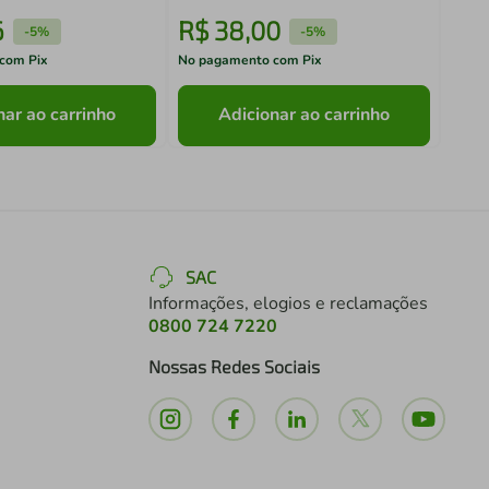
6
R$
38
,
00
R$
-
5%
-
5%
com Pix
No pagamento com Pix
No pa
nar ao carrinho
Adicionar ao carrinho
SAC
Informações, elogios e reclamações
0800 724 7220
Nossas Redes Sociais