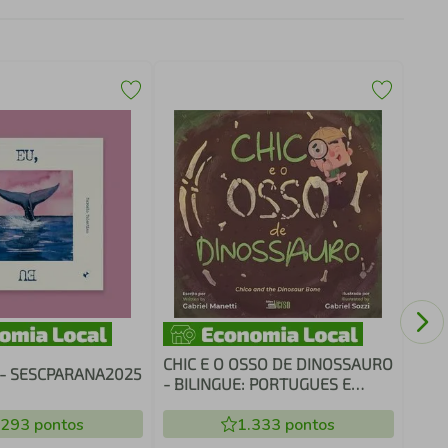
A LH
CHIC E O OSSO DE DINOSSAURO
u - SESCPARANA2025
- BILINGUE: PORTUGUES E
INGLES
.293
pontos
1.333
pontos