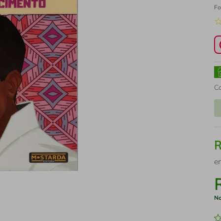
Fo
C
e
No