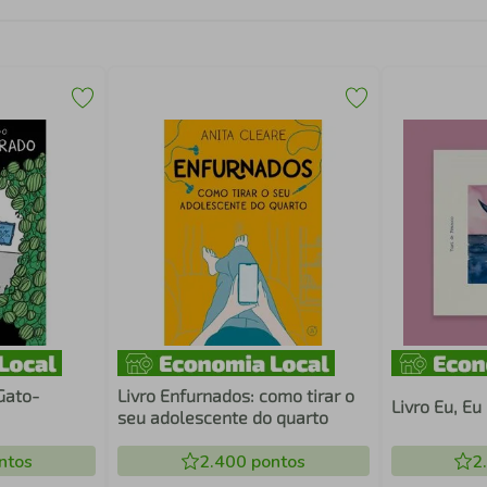
Gato-
Livro Enfurnados: como tirar o
Livro Eu, E
seu adolescente do quarto
ntos
2.400
pontos
2