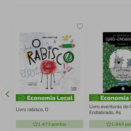
 -
Livro aventuras do 
Livro rabisco, O
Endiabrado, As
1.473
pontos
1.843
po