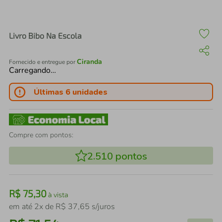
air fryer
4
º
iphone
5
º
Livro Bibo Na Escola
Ciranda
Fornecido e entregue por
Carregando…
Últimas 6 unidades
Compre com pontos:
2.510
pontos
R$
75
,
30
à vista
em até
2
x de
R$
37
,
65
s/juros