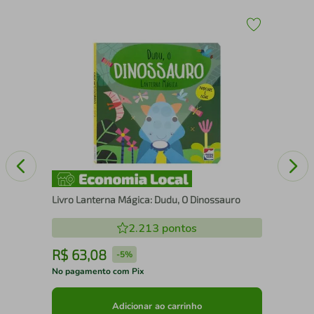
Liv
Livro Lanterna Mágica: Dudu, O Dinossauro
2.213
pontos
R$
63
,
08
R
-
5%
No pagamento com Pix
No 
Adicionar ao carrinho