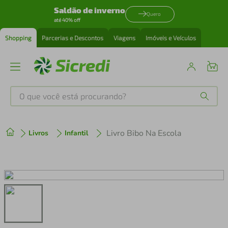
Saldão de inverno
Quero
até 40% off
Shopping
Parcerias e Descontos
Viagens
Imóveis e Veículos
O que você está procurando?
Produtos mais buscados
Livro Bibo Na Escola
Livros
Infantil
tenis
1
º
cafeteira
2
º
perfume
3
º