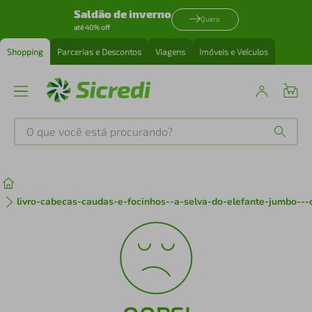
Saldão de inverno
Quero
até 40% off
Shopping
Parcerias e Descontos
Viagens
Imóveis e Veículos
O que você está procurando?
Produtos mais buscados
tenis
1
º
livro-cabecas-caudas-e-focinhos--a-selva-do-elefante-jumbo--
cafeteira
2
º
perfume
3
º