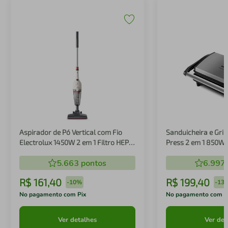
Aspirador de Pó Vertical com Fio
Sanduicheira e Gril
Electrolux 1450W 2 em 1 Filtro HEPA
Press 2 em 1 850W
Branco (STK14B)
5.663
pontos
6.997
R$
161
,
40
R$
199
,
40
-
10%
-
13
No pagamento com Pix
No pagamento com P
Ver detalhes
Ver det