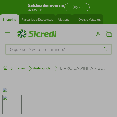
Saldão de inverno
Quero
até 40% off
Shopping
Parcerias e Descontos
Viagens
Imóveis e Veículos
O que você está procurando?
Produtos mais buscados
LIVRO CAIXINHA - BURNOUT
Livros
Autoajuda
tenis
1
º
cafeteira
2
º
perfume
3
º