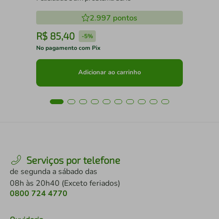
2.997
pontos
R$
85
,
40
R
-
5%
No pagamento com Pix
No 
Adicionar ao carrinho
Serviços por telefone
de segunda a sábado das
08h às 20h40 (Exceto feriados)
0800 724 4770