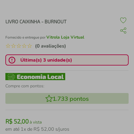
air fryer
4
º
iphone
5
º
LIVRO CAIXINHA - BURNOUT
Vitrola Loja Virtual
Fornecido e entregue por
☆
☆
☆
☆
☆
(0 avaliações)
Última(s) 3 unidade(s)
Compre com pontos:
1.733
pontos
R$
52
,
00
à vista
em até
1
x de
R$
52
,
00
s/juros