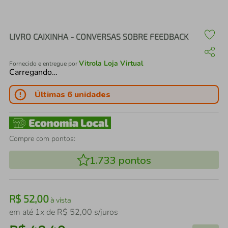
air fryer
4
º
iphone
5
º
LIVRO CAIXINHA - CONVERSAS SOBRE FEEDBACK
Vitrola Loja Virtual
Fornecido e entregue por
Carregando…
Últimas 6 unidades
Compre com pontos:
1.733
pontos
R$
52
,
00
à vista
em até
1
x de
R$
52
,
00
s/juros