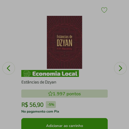
O f
Estâncias de Dzyan
1.997
pontos
R$
56
,
90
R
-
5%
No pagamento com Pix
No 
Adicionar ao carrinho