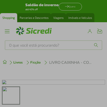
Saldão de inverno
Quero
até 40% off
Shopping
Parcerias e Descontos
Viagens
Imóveis e Veículos
O que você está procurando?
Produtos mais buscados
LIVRO CAIXINHA - CONVERSAS SOBRE FEEDBACK
Livros
Ficção
tenis
1
º
cafeteira
2
º
perfume
3
º