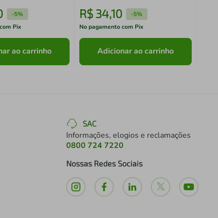
0
R$
34
,
10
R$
-
5%
-
5%
com Pix
No pagamento com Pix
No pa
nar ao carrinho
Adicionar ao carrinho
SAC
Informações, elogios e reclamações
0800 724 7220
Nossas Redes Sociais