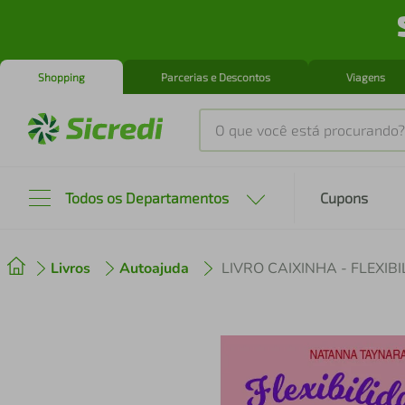
Shopping
Parcerias e Descontos
Viagens
O que você está procurando?
Produtos mais buscados
Todos os Departamentos
Cupons
tenis
1
º
Livros
Autoajuda
cafeteira
2
º
perfume
3
º
air fryer
4
º