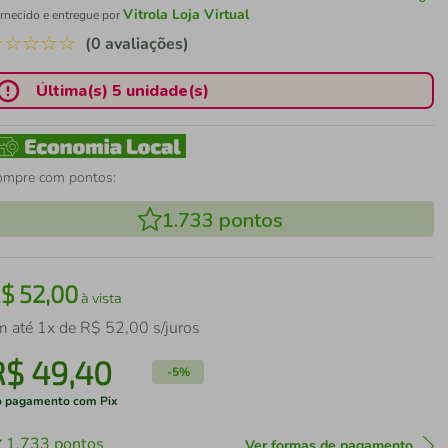
Vitrola Loja Virtual
rnecido e entregue por
☆
☆
☆
☆
☆
(0 avaliações)
Última(s) 5 unidade(s)
ompre com pontos:
1.733
pontos
R$
52
,
00
à vista
m até
1
x de
R$
52
,
00
s/juros
R$
49
,
40
-
5%
 pagamento com Pix
1.733
pontos
Ver formas de pagamento