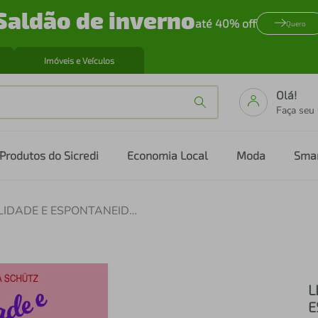
Saldão de inverno
até 40% off
Quero
Imóveis e Veículos
Olá!
Faça seu
Produtos do Sicredi
Economia Local
Moda
Sma
LIVRO CAIXINHA - FLEXIBILIDADE E ESPONTANEIDADE
L
E