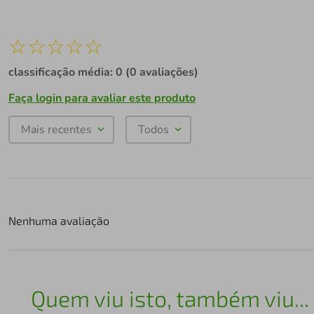
☆
☆
☆
☆
☆
classificação média: 0
(0 avaliações)
Faça login para avaliar este produto
Mais recentes
Todos
Nenhuma avaliação
Quem viu isto, também viu...