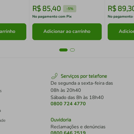
R$
85
,
40
R$
89
,
3
-
5%
No pagamento com Pix
No pagamento 
arrinho
Adicionar ao carrinho
Adicio
Serviços por telefone
De segunda a sexta-feira das
08h às 20h40
s
Sábado das 8h às 18h40
0800 724 4770
a
Ouvidoria
dade
Reclamações e denúncias
0800 646 2519