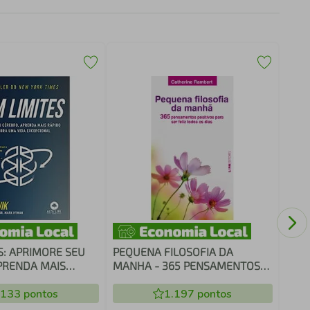
Sem 
geri
fami
S: APRIMORE SEU
PEQUENA FILOSOFIA DA
PRENDA MAIS
MANHA - 365 PENSAMENTOS
ESCUBRA UMA VIDA
PARA SER FELIZ TODOS OS DIAS
AL
.133
pontos
1.197
pontos