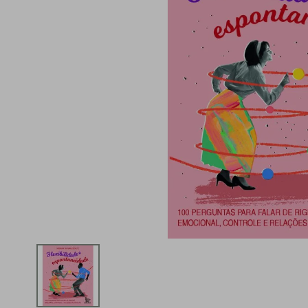
iphone
5
º