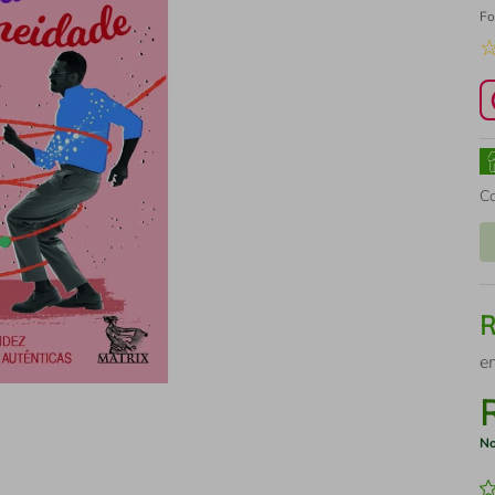
Fo
C
e
No