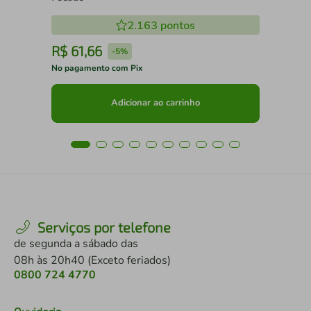
2.163
pontos
R$
61
,
66
R
-
5%
No pagamento com Pix
No 
Adicionar ao carrinho
Serviços por telefone
de segunda a sábado das
08h às 20h40 (Exceto feriados)
0800 724 4770