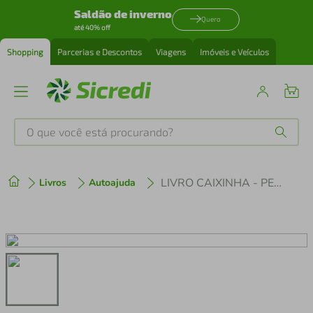
Saldão de inverno
Quero
até 40% off
Shopping
Parcerias e Descontos
Viagens
Imóveis e Veículos
O que você está procurando?
Produtos mais buscados
LIVRO CAIXINHA - PERCEPÇÃO X REALIDADE
Livros
Autoajuda
tenis
1
º
cafeteira
2
º
perfume
3
º