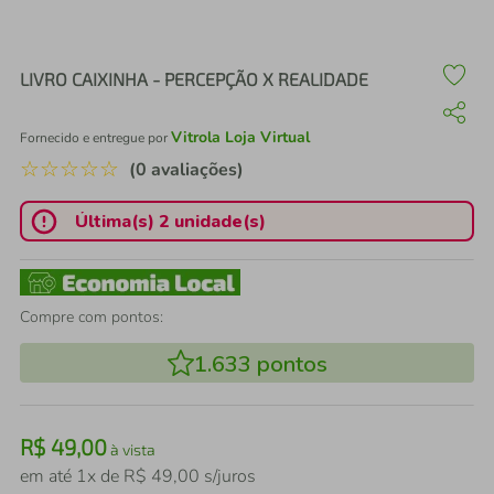
air fryer
4
º
iphone
5
º
LIVRO CAIXINHA - PERCEPÇÃO X REALIDADE
Vitrola Loja Virtual
Fornecido e entregue por
☆
☆
☆
☆
☆
(0 avaliações)
Última(s) 2 unidade(s)
Compre com pontos:
1.633
pontos
R$
49
,
00
à vista
em até
1
x de
R$
49
,
00
s/juros