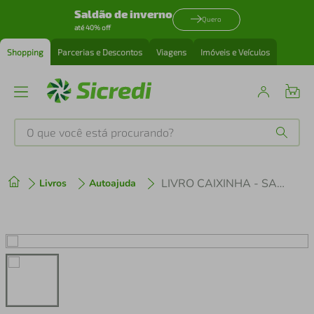
Saldão de inverno
Quero
até 40% off
Shopping
Parcerias e Descontos
Viagens
Imóveis e Veículos
O que você está procurando?
Produtos mais buscados
LIVRO CAIXINHA - SAÚDE DA ALMA
Livros
Autoajuda
tenis
1
º
cafeteira
2
º
perfume
3
º