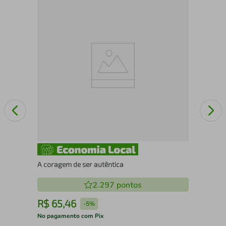
LI
IN
A coragem de ser autêntica
2.297
pontos
R$
65
,
46
R
-
5%
No pagamento com Pix
No 