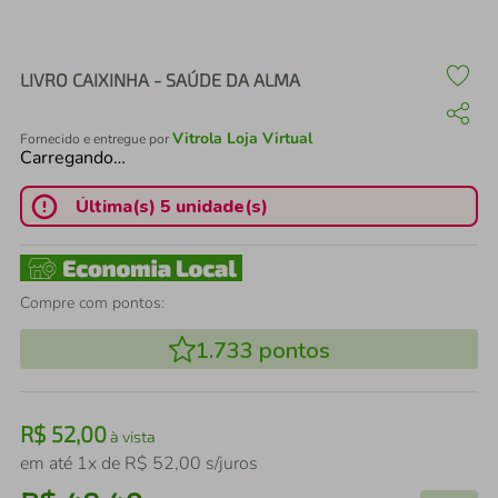
air fryer
4
º
iphone
5
º
LIVRO CAIXINHA - SAÚDE DA ALMA
Vitrola Loja Virtual
Fornecido e entregue por
Carregando…
Última(s) 5 unidade(s)
Compre com pontos:
1.733
pontos
R$
52
,
00
à vista
em até
1
x de
R$
52
,
00
s/juros