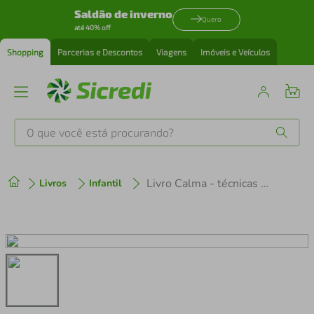
Saldão de inverno
Quero
até 40% off
Shopping
Parcerias e Descontos
Viagens
Imóveis e Veículos
O que você está procurando?
Produtos mais buscados
Livro Calma - técnicas comprovadas para acabar com a ansiedade agora
Livros
Infantil
tenis
1
º
cafeteira
2
º
perfume
3
º