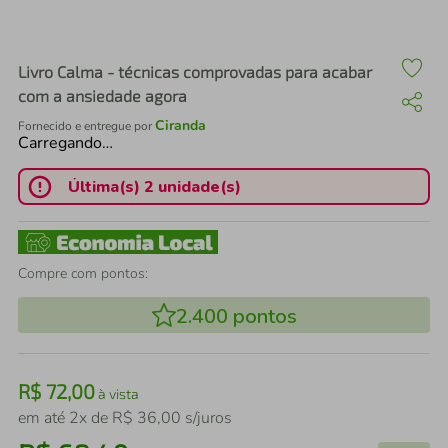
air fryer
4
º
iphone
5
º
Livro Calma - técnicas comprovadas para acabar
com a ansiedade agora
Ciranda
Fornecido e entregue por
Carregando…
Última(s) 2 unidade(s)
Compre com pontos:
2.400
pontos
R$
72
,
00
à vista
em até
2
x de
R$
36
,
00
s/juros