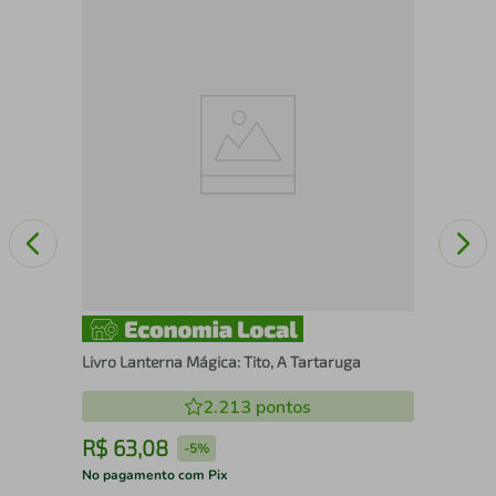
Liv
Mor
Livro Lanterna Mágica: Tito, A Tartaruga
2.213
pontos
R$
63
,
08
R
-
5%
No pagamento com Pix
No 