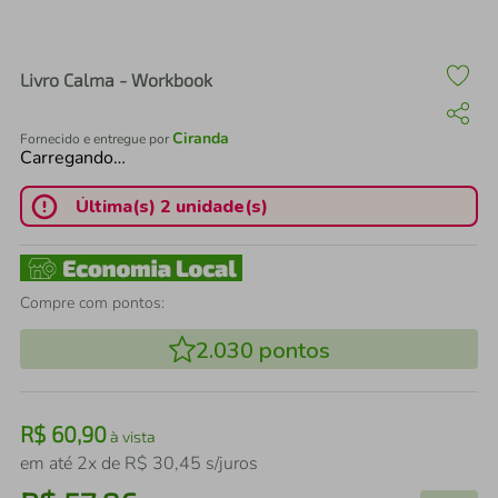
air fryer
4
º
iphone
5
º
Livro Calma - Workbook
Ciranda
Fornecido e entregue por
Carregando…
Última(s) 2 unidade(s)
Compre com pontos:
2.030
pontos
R$
60
,
90
à vista
em até
2
x de
R$
30
,
45
s/juros