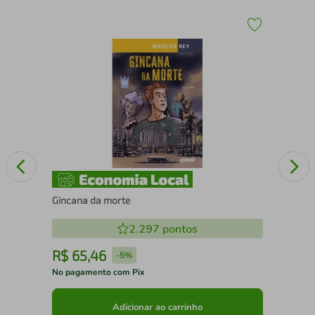
Meu
Gincana da morte
2.297
pontos
R$
65
,
46
R
-
5%
No pagamento com Pix
No 
Adicionar ao carrinho