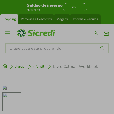
Saldão de inverno
Quero
até 40% off
Shopping
Parcerias e Descontos
Viagens
Imóveis e Veículos
O que você está procurando?
Produtos mais buscados
Livro Calma - Workbook
Livros
Infantil
tenis
1
º
cafeteira
2
º
perfume
3
º