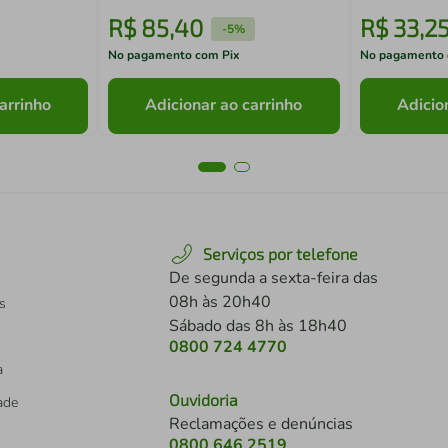
R$
85
,
40
R$
33
,
2
-
5%
No pagamento com Pix
No pagamento 
arrinho
Adicionar ao carrinho
Adicio
Serviços por telefone
De segunda a sexta-feira das
08h às 20h40
s
Sábado das 8h às 18h40
0800 724 4770
a
Ouvidoria
dade
Reclamações e denúncias
0800 646 2519