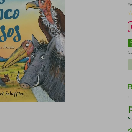
Fo
C
e
No