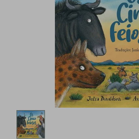
iphone
5
º