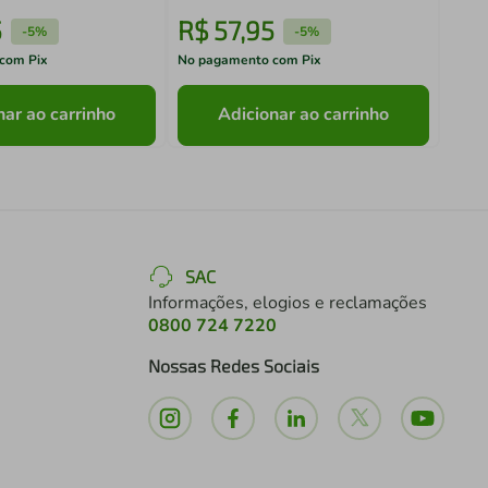
5
R$
57
,
95
R$
-
5%
-
5%
com Pix
No pagamento com Pix
No pa
nar ao carrinho
Adicionar ao carrinho
SAC
Informações, elogios e reclamações
0800 724 7220
Nossas Redes Sociais