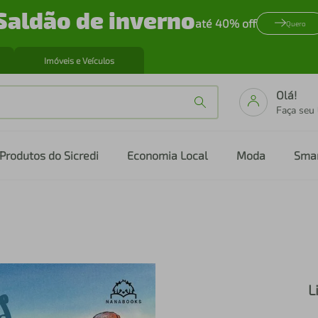
Saldão de inverno
até 40% off
Quero
Imóveis e Veículos
Olá!
Faça seu
Produtos do Sicredi
Economia Local
Moda
Sma
L