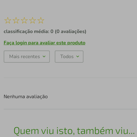
☆
☆
☆
☆
☆
classificação média: 0
(0 avaliações)
Faça login para avaliar este produto
Mais recentes
Todos
Nenhuma avaliação
Quem viu isto, também viu...