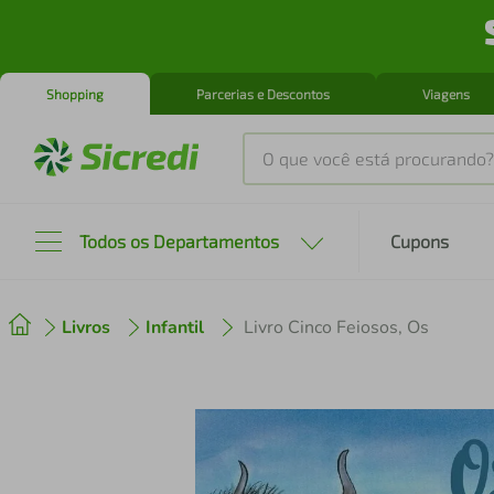
Shopping
Parcerias e Descontos
Viagens
O que você está procurando?
Produtos mais buscados
Todos os Departamentos
Cupons
tenis
1
º
Livros
Infantil
Livro Cinco Feiosos, Os
cafeteira
2
º
perfume
3
º
air fryer
4
º