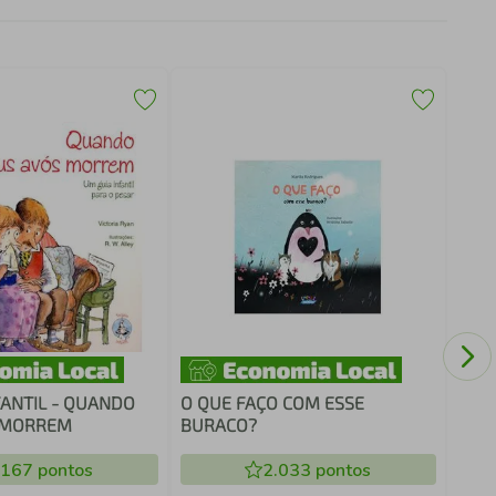
TUR
LAR
FANTIL - QUANDO
O QUE FAÇO COM ESSE
 MORREM
BURACO?
.167
pontos
2.033
pontos