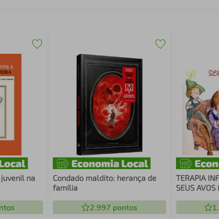
 juvenil na
Condado maldito: herança de
TERAPIA IN
família
SEUS AVOS
ntos
2.997
pontos
1