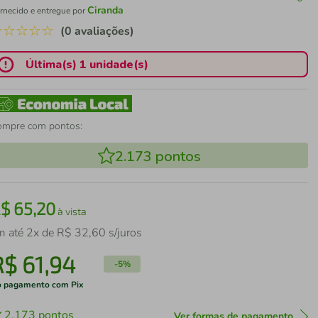
Ciranda
rnecido e entregue por
☆
☆
☆
☆
☆
(0 avaliações)
Última(s) 1 unidade(s)
ompre com pontos:
2.173
pontos
R$
65
,
20
à vista
m até
2
x de
R$
32
,
60
s/juros
R$
61
,
94
-
5%
 pagamento com Pix
2.173
pontos
Ver formas de pagamento