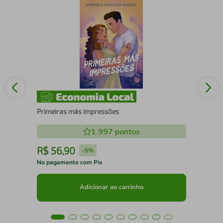
A 
DO
Primeiras más impressões
1.997
pontos
R$
56
,
90
R
-
5%
No pagamento com Pix
No 
Adicionar ao carrinho