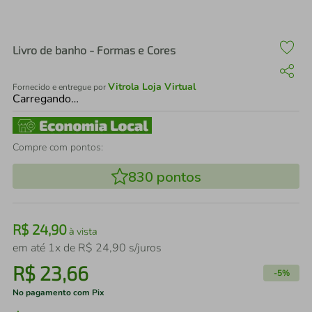
air fryer
4
º
iphone
5
º
Livro de banho - Formas e Cores
Vitrola Loja Virtual
Fornecido e entregue por
Carregando…
Compre com pontos:
830
pontos
R$
24
,
90
à vista
em até
1
x de
R$
24
,
90
s/juros
R$
23
,
66
-
5%
No pagamento com Pix