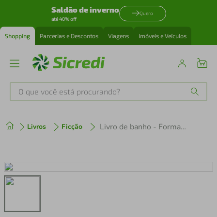
Saldão de inverno
Quero
até 40% off
Shopping
Parcerias e Descontos
Viagens
Imóveis e Veículos
O que você está procurando?
Produtos mais buscados
Livro de banho - Formas e Cores
Livros
Ficção
tenis
1
º
cafeteira
2
º
perfume
3
º