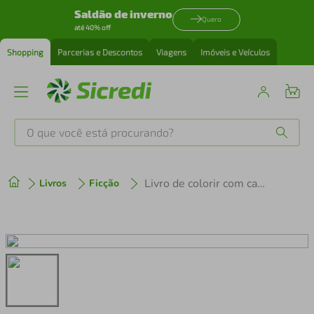
Saldão de inverno
Quero
até 40% off
Shopping
Parcerias e Descontos
Viagens
Imóveis e Veículos
O que você está procurando?
Produtos mais buscados
Livro de colorir com canetinha - Cutie School: colorindo com a turminha mais fofa da escola
Livros
Ficção
tenis
1
º
cafeteira
2
º
perfume
3
º