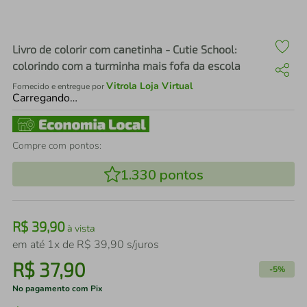
air fryer
4
º
iphone
5
º
Livro de colorir com canetinha - Cutie School:
colorindo com a turminha mais fofa da escola
Vitrola Loja Virtual
Fornecido e entregue por
Carregando…
Compre com pontos:
1.330
pontos
R$
39
,
90
à vista
em até
1
x de
R$
39
,
90
s/juros
R$
37
,
90
-
5%
No pagamento com Pix