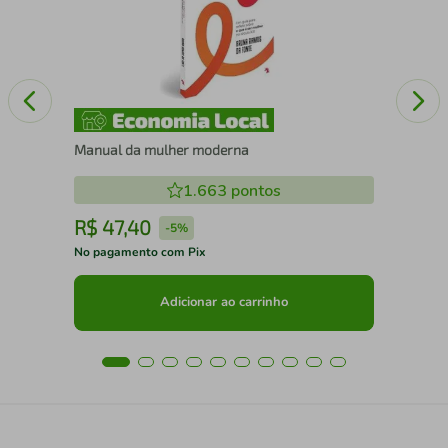
Manual da mulher moderna
1.663
pontos
R$
47
,
40
R
-
5%
No pagamento com Pix
No 
Adicionar ao carrinho