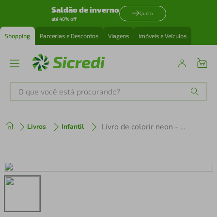
Saldão de inverno
Quero
até 40% off
Shopping
Parcerias e Descontos
Viagens
Imóveis e Veículos
O que você está procurando?
Produtos mais buscados
Livro de colorir neon - Dinossauros
Livros
Infantil
tenis
1
º
cafeteira
2
º
perfume
3
º