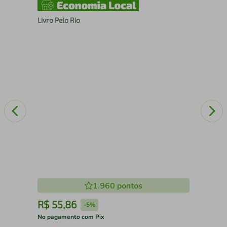
Livro Pelo Rio
Liv
1.960
pontos
R$
55
,
86
R
-
5%
No pagamento com Pix
No 