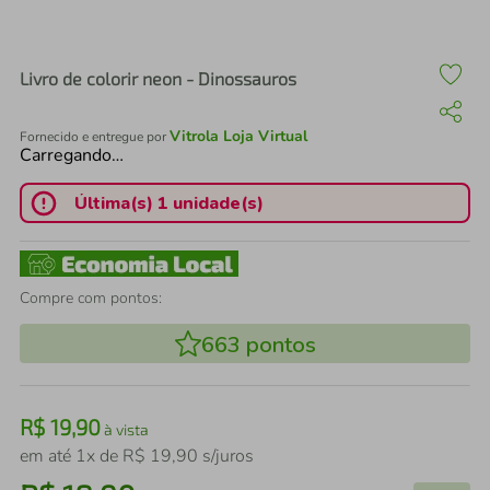
air fryer
4
º
iphone
5
º
Livro de colorir neon - Dinossauros
Vitrola Loja Virtual
Fornecido e entregue por
Carregando…
Última(s) 1 unidade(s)
Compre com pontos:
663
pontos
R$
19
,
90
à vista
em até
1
x de
R$
19
,
90
s/juros