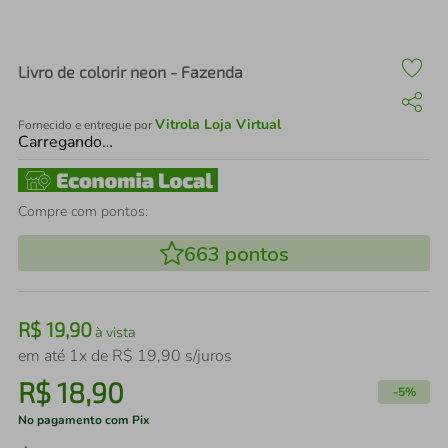
air fryer
4
º
iphone
5
º
Livro de colorir neon - Fazenda
Vitrola Loja Virtual
Fornecido e entregue por
Carregando…
Compre com pontos:
663
pontos
R$
19
,
90
à vista
em até
1
x de
R$
19
,
90
s/juros
R$
18
,
90
-
5%
No pagamento com Pix