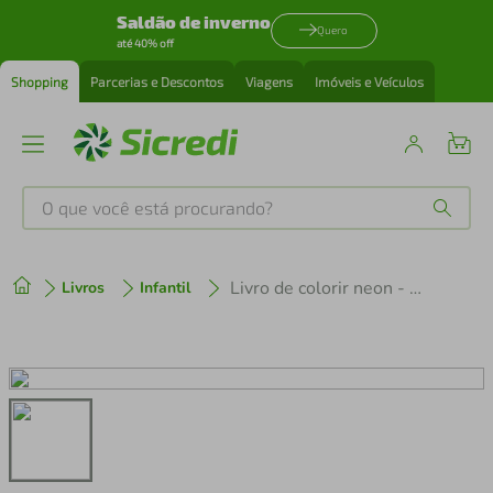
Saldão de inverno
Quero
até 40% off
Shopping
Parcerias e Descontos
Viagens
Imóveis e Veículos
O que você está procurando?
Produtos mais buscados
Livro de colorir neon - Fazenda
Livros
Infantil
tenis
1
º
cafeteira
2
º
perfume
3
º