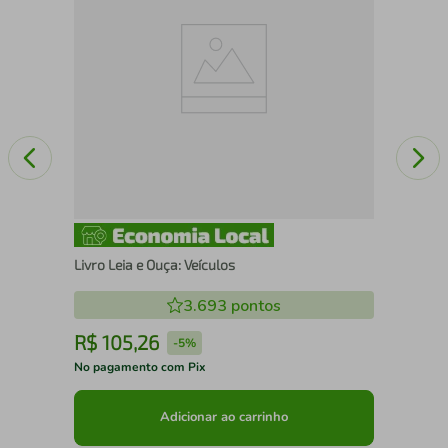
Livro Leia e Ouça: Veículos
3.693
pontos
R$
105
,
26
R
-
5%
No pagamento com Pix
No 
Adicionar ao carrinho