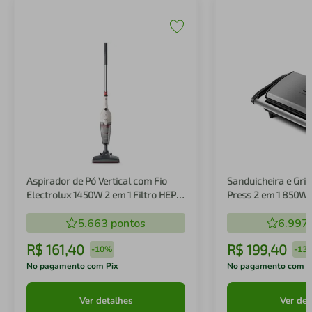
Aspirador de Pó Vertical com Fio
Sanduicheira e Gril
Electrolux 1450W 2 em 1 Filtro HEPA
Press 2 em 1 850W
Branco (STK14B)
5.663
pontos
6.997
R$
161
,
40
R$
199
,
40
-
10%
-
13
No pagamento com Pix
No pagamento com P
Ver detalhes
Ver det