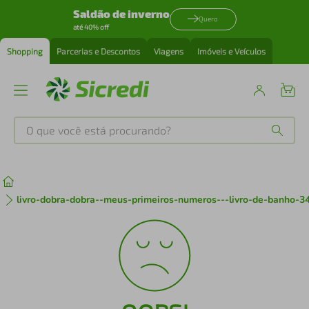
Saldão de inverno
Quero
até 40% off
Shopping
Parcerias e Descontos
Viagens
Imóveis e Veículos
O que você está procurando?
Produtos mais buscados
tenis
1
º
livro-dobra-dobra--meus-primeiros-numeros---livro-de-banho-3
cafeteira
2
º
perfume
3
º