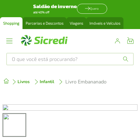
Saldão de inverno
Quero
até 40% off
Shopping
Parcerias e Descontos
Viagens
Imóveis e Veículos
O que você está procurando?
Produtos mais buscados
Livro Embananado
Livros
Infantil
tenis
1
º
cafeteira
2
º
perfume
3
º