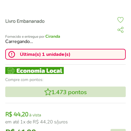
air fryer
4
º
iphone
5
º
Livro Embananado
Ciranda
Fornecido e entregue por
Carregando…
Última(s) 1 unidade(s)
Compre com pontos:
1.473
pontos
R$
44
,
20
à vista
em até
1
x de
R$
44
,
20
s/juros