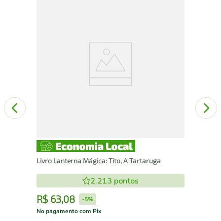
Liv
Livro Lanterna Mágica: Tito, A Tartaruga
2.213
pontos
R$
63
,
08
R
-
5%
No pagamento com Pix
No 