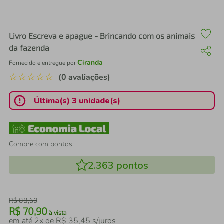
air fryer
4
º
iphone
5
º
Livro Escreva e apague - Brincando com os animais
da fazenda
Ciranda
Fornecido e entregue por
☆
☆
☆
☆
☆
(0 avaliações)
Última(s) 3 unidade(s)
Compre com pontos:
2.363
pontos
R$
88
,
60
R$
70
,
90
à vista
em até
2
x de
R$
35
,
45
s/juros