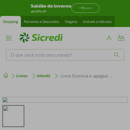
Saldão de inverno
Quero
até 40% off
Shopping
Parcerias e Descontos
Viagens
Imóveis e Veículos
O que você está procurando?
Produtos mais buscados
Livro Escreva e apague - Brincando com os animais da fazenda
Livros
Infantil
tenis
1
º
cafeteira
2
º
perfume
3
º