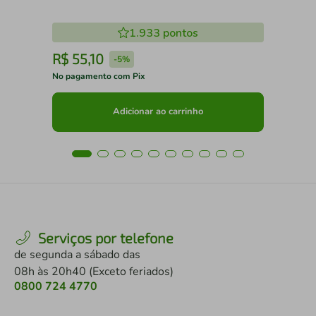
1.933
pontos
R$
55
,
10
R
-
5%
No pagamento com Pix
No 
Adicionar ao carrinho
Serviços por telefone
de segunda a sábado das
08h às 20h40 (Exceto feriados)
0800 724 4770