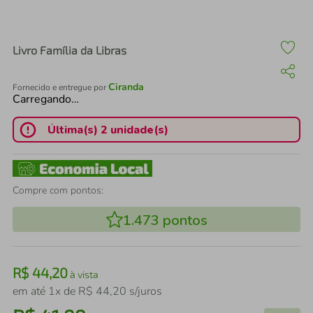
air fryer
4
º
iphone
5
º
Livro Família da Libras
Ciranda
Fornecido e entregue por
Carregando…
Última(s) 2 unidade(s)
Compre com pontos:
1.473
pontos
R$
44
,
20
à vista
em até
1
x de
R$
44
,
20
s/juros