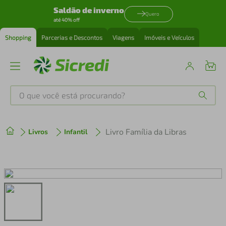
Saldão de inverno
Quero
até 40% off
Shopping
Parcerias e Descontos
Viagens
Imóveis e Veículos
O que você está procurando?
Produtos mais buscados
Livro Família da Libras
Livros
Infantil
tenis
1
º
cafeteira
2
º
perfume
3
º