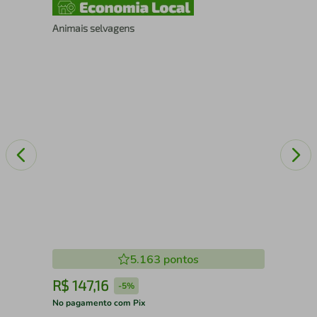
A -
Animais selvagens
Lit
5.163
pontos
R$
147
,
16
R
-
5%
No pagamento com Pix
No 