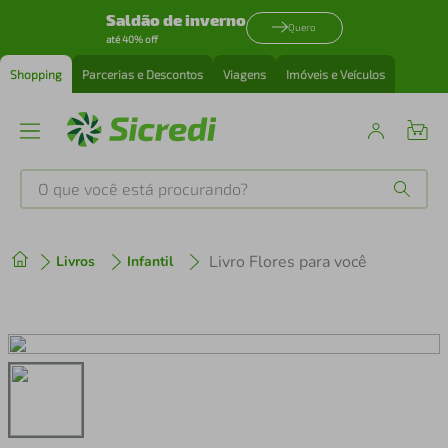
Saldão de inverno
Quero
até 40% off
Shopping
Parcerias e Descontos
Viagens
Imóveis e Veículos
O que você está procurando?
Produtos mais buscados
Livro Flores para você
Livros
Infantil
tenis
1
º
cafeteira
2
º
perfume
3
º