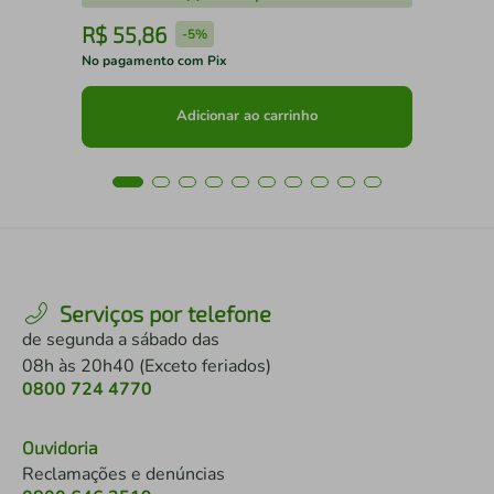
R$
55
,
86
R
-
5%
No pagamento com Pix
No 
Adicionar ao carrinho
Serviços por telefone
de segunda a sábado das
08h às 20h40 (Exceto feriados)
0800 724 4770
Ouvidoria
Reclamações e denúncias