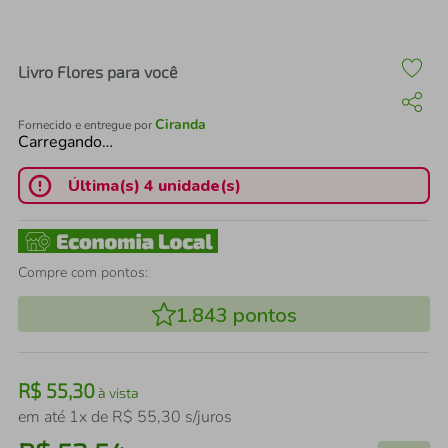
air fryer
4
º
iphone
5
º
Livro Flores para você
Ciranda
Fornecido e entregue por
Carregando…
Última(s) 4 unidade(s)
Compre com pontos:
1.843
pontos
R$
55
,
30
à vista
em até
1
x de
R$
55
,
30
s/juros