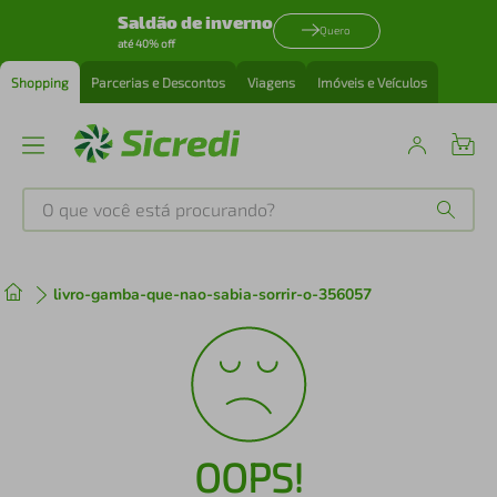
Saldão de inverno
Quero
até 40% off
Shopping
Parcerias e Descontos
Viagens
Imóveis e Veículos
O que você está procurando?
Produtos mais buscados
livro-gamba-que-nao-sabia-sorrir-o-356057
tenis
1
º
cafeteira
2
º
perfume
3
º
OOPS!