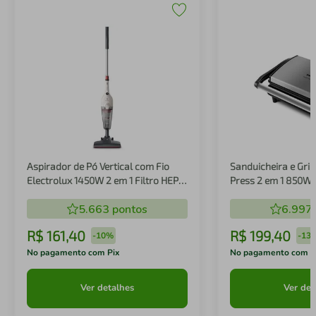
Aspirador de Pó Vertical com Fio
Sanduicheira e Gril
Electrolux 1450W 2 em 1 Filtro HEPA
Press 2 em 1 850W
Branco (STK14B)
5.663
pontos
6.997
R$
161
,
40
R$
199
,
40
-
10%
-
13
No pagamento com Pix
No pagamento com P
Ver detalhes
Ver det