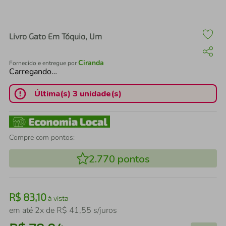
air fryer
4
º
iphone
5
º
Livro Gato Em Tóquio, Um
Ciranda
Fornecido e entregue por
Carregando…
Última(s) 3 unidade(s)
Compre com pontos:
2.770
pontos
R$
83
,
10
à vista
em até
2
x de
R$
41
,
55
s/juros