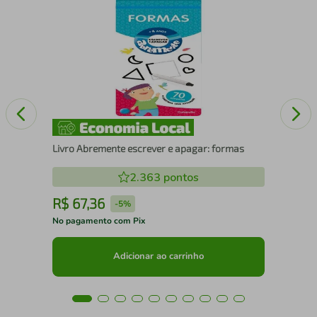
Liv
Livro Abremente escrever e apagar: formas
2.363
pontos
R$
67
,
36
R
-
5%
No pagamento com Pix
No 
Adicionar ao carrinho