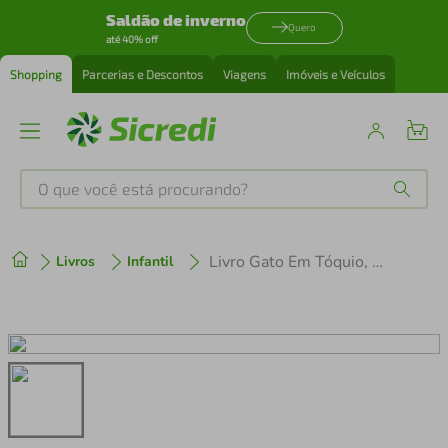
Saldão de inverno
Quero
até 40% off
Shopping
Parcerias e Descontos
Viagens
Imóveis e Veículos
O que você está procurando?
Produtos mais buscados
Livro Gato Em Tóquio, Um
Livros
Infantil
tenis
1
º
cafeteira
2
º
perfume
3
º