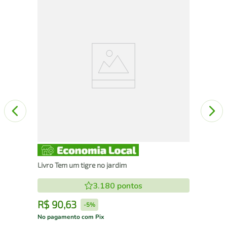
Liv
OS
Livro Tem um tigre no jardim
3.180
pontos
R$
90
,
63
R
-
5%
No pagamento com Pix
No 