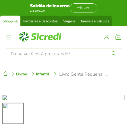
Saldão de inverno
Quero
até 40% off
Shopping
Parcerias e Descontos
Viagens
Imóveis e Veículos
O que você está procurando?
Produtos mais buscados
Livro Gente Pequena, Grandes Sonhos, Frida Kahlo
Livros
Infantil
tenis
1
º
cafeteira
2
º
perfume
3
º