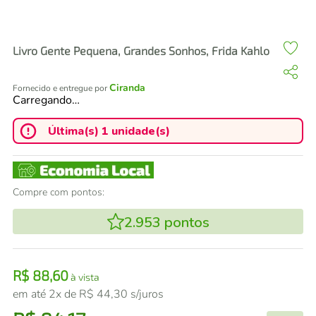
air fryer
4
º
iphone
5
º
Livro Gente Pequena, Grandes Sonhos, Frida Kahlo
Ciranda
Fornecido e entregue por
Carregando…
Última(s) 1 unidade(s)
Compre com pontos:
2.953
pontos
R$
88
,
60
à vista
em até
2
x de
R$
44
,
30
s/juros