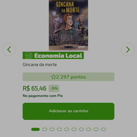
A F
Gincana da morte
2.297
pontos
R$
65
,
46
R
-
5%
No pagamento com Pix
No 
Adicionar ao carrinho