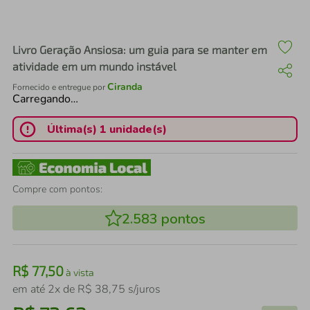
air fryer
4
º
iphone
5
º
Livro Geração Ansiosa: um guia para se manter em
atividade em um mundo instável
Ciranda
Fornecido e entregue por
Carregando…
Última(s) 1 unidade(s)
Compre com pontos:
2.583
pontos
R$
77
,
50
à vista
em até
2
x de
R$
38
,
75
s/juros