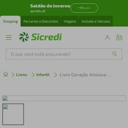
Saldão de inverno
Quero
até 40% off
Shopping
Parcerias e Descontos
Viagens
Imóveis e Veículos
O que você está procurando?
Produtos mais buscados
Livro Geração Ansiosa: um guia para se manter em atividade em um mundo instável
Livros
Infantil
tenis
1
º
cafeteira
2
º
perfume
3
º