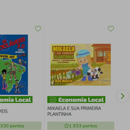
COM
DO 
MIKAELA E SUA PRIMEIRA
VEIS
PLANTINHA
.330
pontos
1.933
pontos