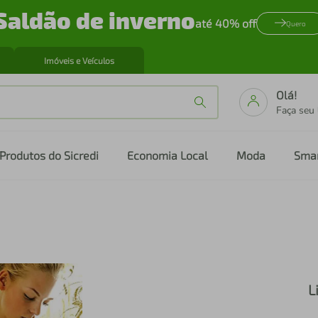
Saldão de inverno
até 40% off
Quero
Imóveis e Veículos
Olá!
Faça seu
Produtos do Sicredi
Economia Local
Moda
Sma
L