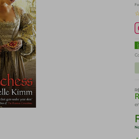
Fo
C
R
e
No