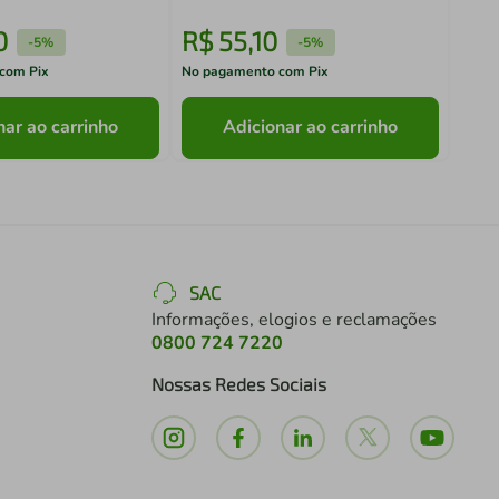
0
R$
55
,
10
R$
-
5%
-
5%
com Pix
No pagamento com Pix
No pa
nar ao carrinho
Adicionar ao carrinho
SAC
Informações, elogios e reclamações
0800 724 7220
Nossas Redes Sociais