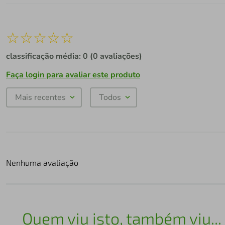
☆
☆
☆
☆
☆
classificação média: 0
(0 avaliações)
Faça login para avaliar este produto
Mais recentes
Todos
Nenhuma avaliação
Quem viu isto, também viu...