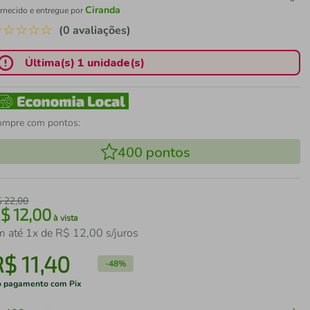
Ciranda
rnecido e entregue por
☆
☆
☆
☆
☆
(0 avaliações)
Última(s) 1 unidade(s)
ompre com pontos:
400
pontos
$
22
,
00
R$
12
,
00
à vista
m até
1
x de
R$
12
,
00
s/juros
R$
11
,
40
-
48%
 pagamento com Pix