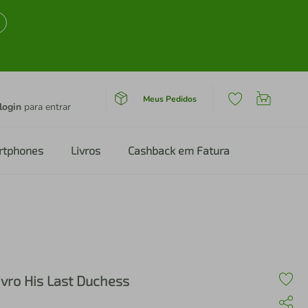
Meus Pedidos
login
para entrar
rtphones
Livros
Cashback em Fatura
ivro His Last Duchess