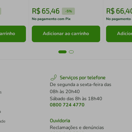
R$
65
,
46
R$
66
,
4
-
5%
No pagamento com Pix
No pagamento 
arrinho
Adicionar ao carrinho
Adicio
Serviços por telefone
De segunda a sexta-feira das
08h às 20h40
s
Sábado das 8h às 18h40
0800 724 4770
a
Ouvidoria
dade
Reclamações e denúncias