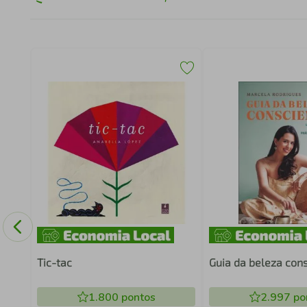
: A
Tic-tac
Guia da beleza con
1.800
pontos
2.997
po