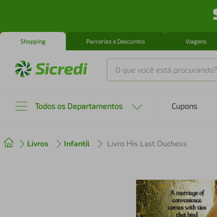
Shopping
Parcerias e Descontos
Viagens
O que você está procurando?
Produtos mais buscados
Todos os Departamentos
Cupons
tenis
1
º
Livros
Infantil
Livro His Last Duchess
cafeteira
2
º
perfume
3
º
air fryer
4
º