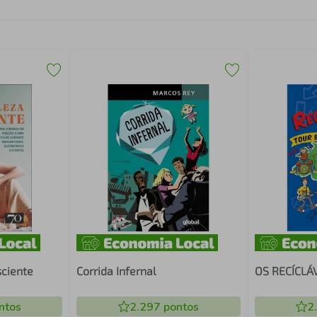
sciente
Corrida Infernal
OS RECÍCLÁ
ntos
2.297
pontos
2