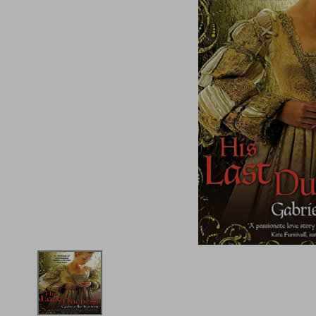
iphone
5
º