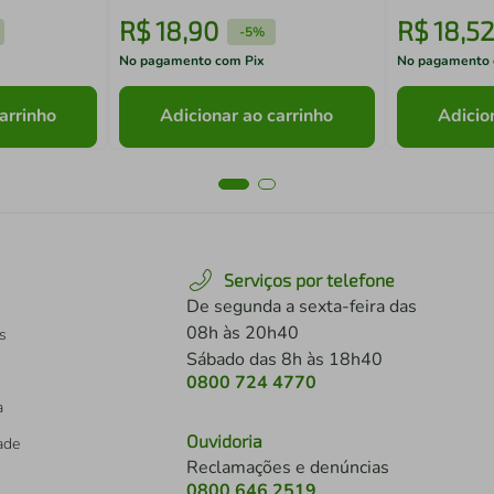
R$
18
,
90
R$
18
,
52
-
5%
No pagamento com Pix
No pagamento 
arrinho
Adicionar ao carrinho
Adicio
Serviços por telefone
De segunda a sexta-feira das
08h às 20h40
s
Sábado das 8h às 18h40
0800 724 4770
a
Ouvidoria
dade
Reclamações e denúncias
0800 646 2519