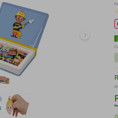
Fo
C
e
No