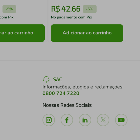
R$
42
,
66
R$
-
5%
-
5%
com Pix
No pagamento com Pix
No pa
nar ao carrinho
Adicionar ao carrinho
SAC
Informações, elogios e reclamações
0800 724 7220
Nossas Redes Sociais