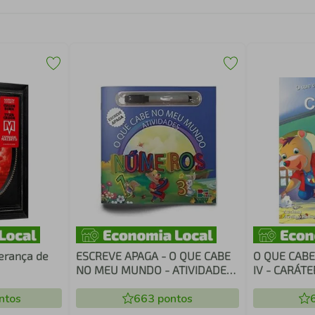
erança de
ESCREVE APAGA - O QUE CABE
O QUE CAB
NO MEU MUNDO - ATIVIDADES
IV - CARÁTE
- NÚMEROS - PEQUENO
ntos
663
pontos