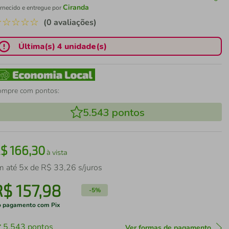
Ciranda
rnecido e entregue por
☆
☆
☆
☆
☆
(0 avaliações)
Última(s) 4 unidade(s)
ompre com pontos:
5.543
pontos
R$
166
,
30
à vista
m até
5
x de
R$
33
,
26
s/juros
R$
157
,
98
-
5%
 pagamento com Pix
5.543
pontos
Ver formas de pagamento