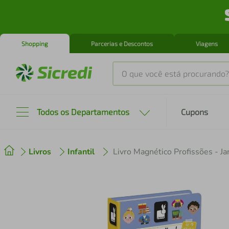
Shopping
Parcerias e Descontos
Viagens
O que você está procurando?
Produtos mais buscados
Todos os Departamentos
Cupons
tenis
1
º
Livros
Infantil
Livro Magnético Profissões - J
cafeteira
2
º
perfume
3
º
air fryer
4
º