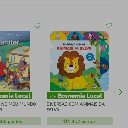
Baby
E NO MEU MUNDO
DIVERSÃO COM ANIMAIS DA
R
SELVA
650
pontos
1.497
pontos