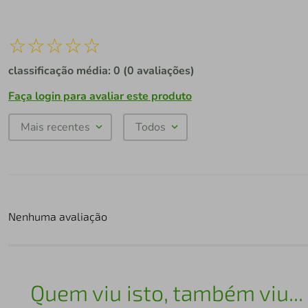
☆
☆
☆
☆
☆
classificação média: 0
(0 avaliações)
Faça login para avaliar este produto
Mais recentes
Todos
Nenhuma avaliação
Quem viu isto, também viu...