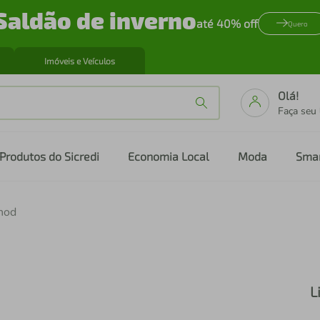
Saldão de inverno
até 40% off
Quero
Imóveis e Veículos
Olá!
Faça seu
Produtos do Sicredi
Economia Local
Moda
Sma
anod
L