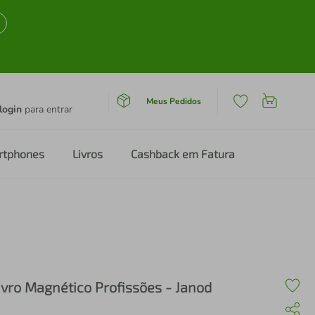
Meus Pedidos
login
para entrar
rtphones
Livros
Cashback em Fatura
ivro Magnético Profissões - Janod