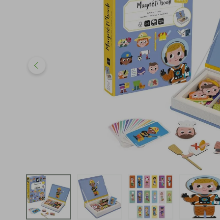
iphone
5
º