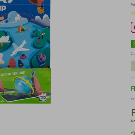
Fo
C
e
No