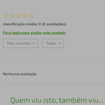
☆
☆
☆
☆
☆
classificação média: 0
(0 avaliações)
Faça login para avaliar este produto
Mais recentes
Todos
Nenhuma avaliação
Quem viu isto, também viu...