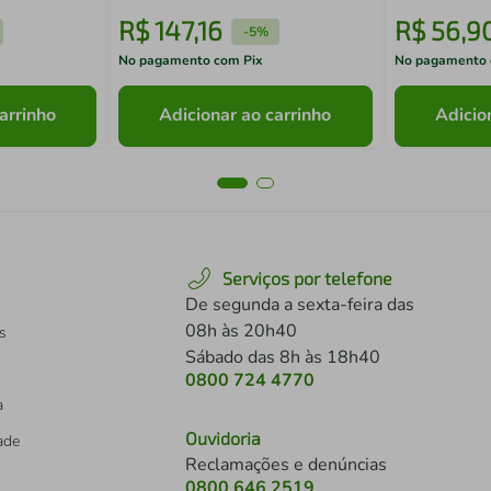
R$
147
,
16
R$
56
,
9
-
5%
No pagamento com Pix
No pagamento 
arrinho
Adicionar ao carrinho
Adicio
Serviços por telefone
De segunda a sexta-feira das
08h às 20h40
s
Sábado das 8h às 18h40
0800 724 4770
a
Ouvidoria
dade
Reclamações e denúncias
0800 646 2519