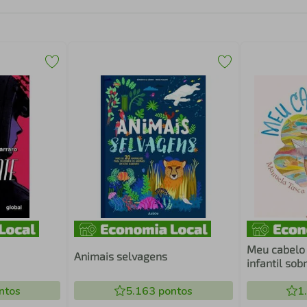
Meu cabelo é ass
Animais selvagens
infantil sob
como expre
ntos
5.163
pontos
sentimentos
1