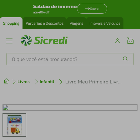
Saldão de inverno
Quero
até 40% off
Shopping
Parcerias e Descontos
Viagens
Imóveis e Veículos
O que você está procurando?
Produtos mais buscados
Livro Meu Primeiro Livro De Encaixe - Veículos
Livros
Infantil
tenis
1
º
cafeteira
2
º
perfume
3
º