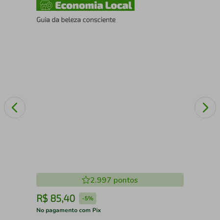
Guia da beleza consciente
Cad
2.997
pontos
R$
85
,
40
R
-
5%
No pagamento com Pix
No 