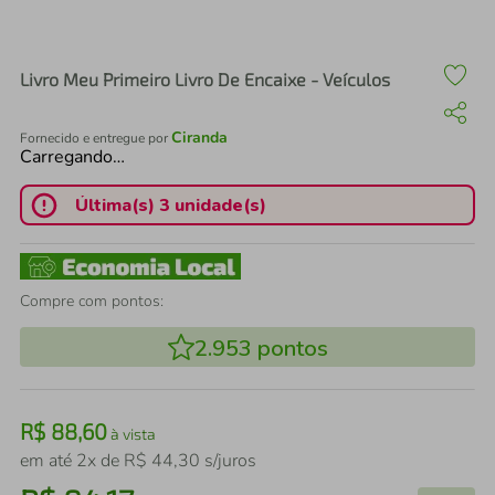
air fryer
4
º
iphone
5
º
Livro Meu Primeiro Livro De Encaixe - Veículos
Ciranda
Fornecido e entregue por
Carregando…
Última(s) 3 unidade(s)
Compre com pontos:
2.953
pontos
R$
88
,
60
à vista
em até
2
x de
R$
44
,
30
s/juros