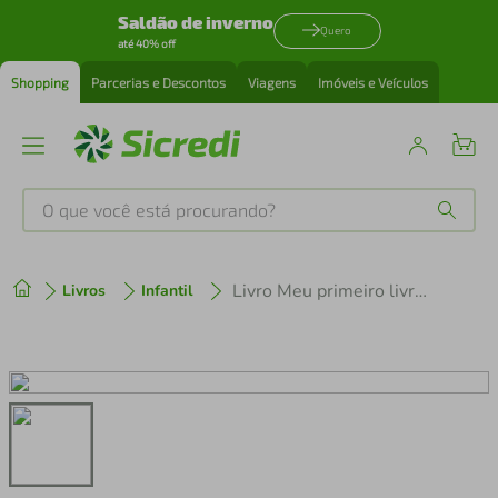
Saldão de inverno
Quero
até 40% off
Shopping
Parcerias e Descontos
Viagens
Imóveis e Veículos
O que você está procurando?
Produtos mais buscados
Livro Meu primeiro livro de encaixe: fazenda
Livros
Infantil
tenis
1
º
cafeteira
2
º
perfume
3
º