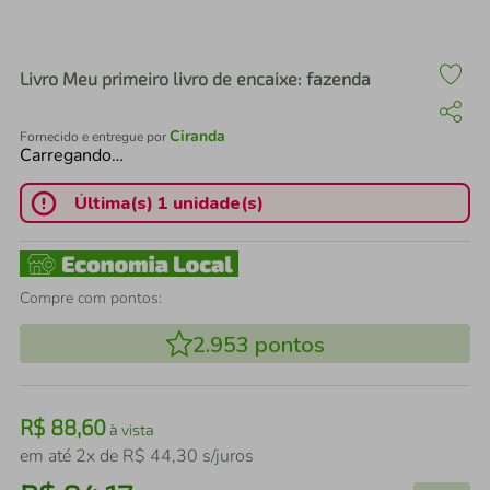
air fryer
4
º
iphone
5
º
Livro Meu primeiro livro de encaixe: fazenda
Ciranda
Fornecido e entregue por
Carregando…
Última(s) 1 unidade(s)
Compre com pontos:
2.953
pontos
R$
88
,
60
à vista
em até
2
x de
R$
44
,
30
s/juros