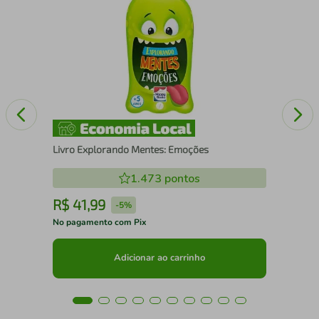
Liv
Livro Explorando Mentes: Emoções
1.473
pontos
R$
41
,
99
R
-
5%
No pagamento com Pix
No 
Adicionar ao carrinho