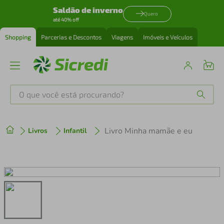
Saldão de inverno
Quero
até 40% off
Shopping
Parcerias e Descontos
Viagens
Imóveis e Veículos
O que você está procurando?
Produtos mais buscados
Livro Minha mamãe e eu
Livros
Infantil
tenis
1
º
cafeteira
2
º
perfume
3
º