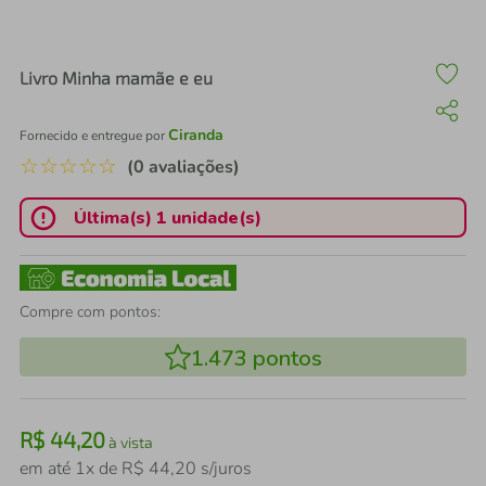
air fryer
4
º
iphone
5
º
Livro Minha mamãe e eu
Ciranda
Fornecido e entregue por
☆
☆
☆
☆
☆
(0 avaliações)
Última(s) 1 unidade(s)
Compre com pontos:
1.473
pontos
R$
44
,
20
à vista
em até
1
x de
R$
44
,
20
s/juros