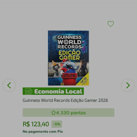
Sai
Sob
Guinness World Records Edição Gamer 2026
4.330
pontos
R$
123
,
40
R
-
5%
No pagamento com Pix
No 