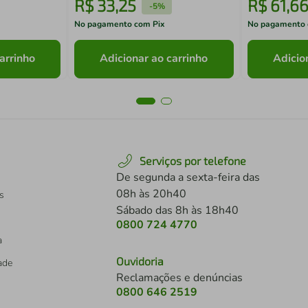
R$
33
,
25
R$
61
,
6
-
5%
No pagamento com Pix
No pagamento 
arrinho
Adicionar ao carrinho
Adicio
Serviços por telefone
De segunda a sexta-feira das
08h às 20h40
s
Sábado das 8h às 18h40
0800 724 4770
a
Ouvidoria
dade
Reclamações e denúncias
0800 646 2519