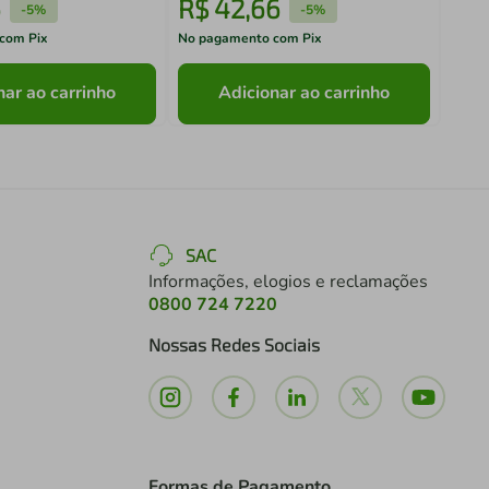
6
R$
42
,
66
R$
-
5%
-
5%
com Pix
No pagamento com Pix
No pa
nar ao carrinho
Adicionar ao carrinho
SAC
Informações, elogios e reclamações
0800 724 7220
Nossas Redes Sociais
Formas de Pagamento