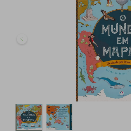
iphone
5
º