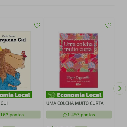
ALVI
NAT
GUI
UMA COLCHA MUITO CURTA
.163
pontos
1.497
pontos