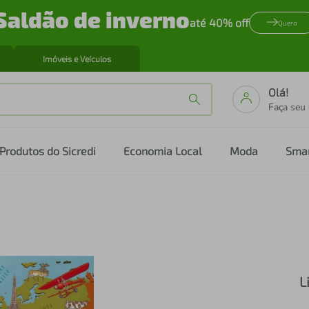
Saldão de inverno
até 40% off
Quero
Imóveis e Veículos
Olá!
Faça seu
Produtos do Sicredi
Economia Local
Moda
Sma
L