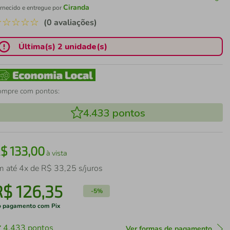
Ciranda
rnecido e entregue por
☆
☆
☆
☆
☆
(0 avaliações)
Última(s) 2 unidade(s)
ompre com pontos:
4.433
pontos
R$
133
,
00
à vista
m até
4
x de
R$
33
,
25
s/juros
R$
126
,
35
-
5%
 pagamento com Pix
4.433
pontos
Ver formas de pagamento