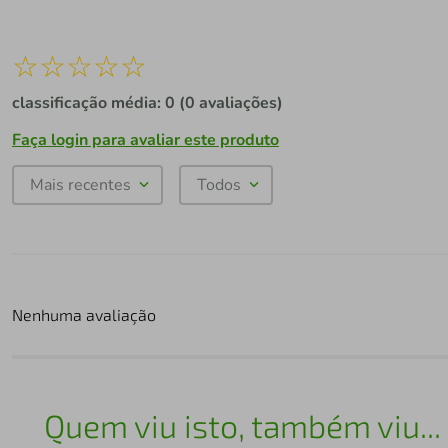
☆
☆
☆
☆
☆
classificação média: 0
(0 avaliações)
Faça login para avaliar este produto
Mais recentes
Todos
Nenhuma avaliação
Quem viu isto, também viu...