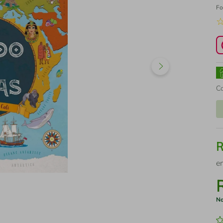
Fo
C
e
No