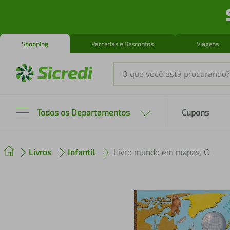
Shopping
Parcerias e Descontos
Viagens
O que você está procurando?
Produtos mais buscados
Todos os Departamentos
Cupons
tenis
1
º
Livros
Infantil
Livro mundo em mapas, O
cafeteira
2
º
perfume
3
º
air fryer
4
º