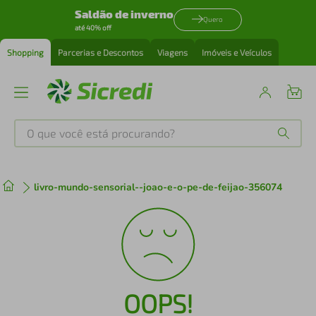
Saldão de inverno
Quero
até 40% off
Shopping
Parcerias e Descontos
Viagens
Imóveis e Veículos
O que você está procurando?
Produtos mais buscados
livro-mundo-sensorial--joao-e-o-pe-de-feijao-356074
tenis
1
º
cafeteira
2
º
perfume
3
º
OOPS!