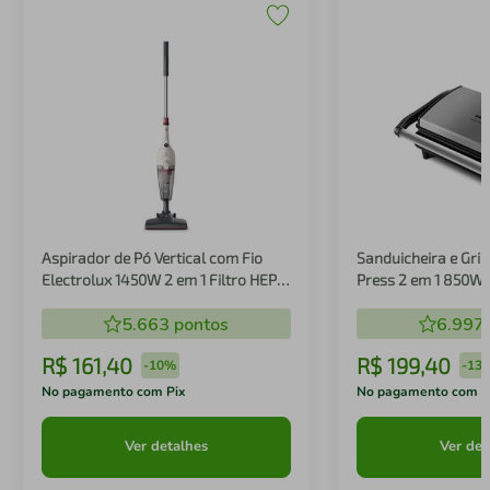
Aspirador de Pó Vertical com Fio
Sanduicheira e Gril
Electrolux 1450W 2 em 1 Filtro HEPA
Press 2 em 1 850W
Branco (STK14B)
5.663
pontos
6.997
R$
161
,
40
R$
199
,
40
-
10%
-
13
No pagamento com Pix
No pagamento com P
Ver detalhes
Ver det