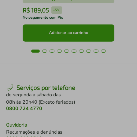
R$
189
,
05
R
-
5%
No pagamento com Pix
No 
Adicionar ao carrinho
Serviços por telefone
de segunda a sábado das
08h às 20h40 (Exceto feriados)
0800 724 4770
Ouvidoria
Reclamações e denúncias