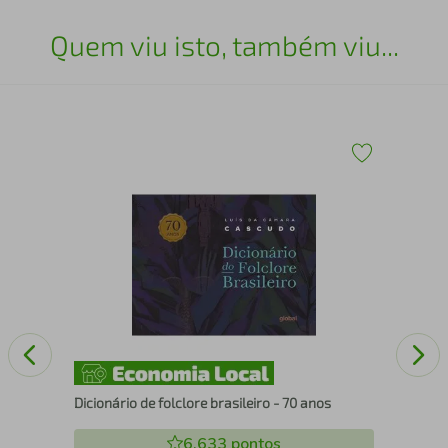
Quem viu isto, também viu...
O b
Dicionário de folclore brasileiro - 70 anos
6.633
pontos