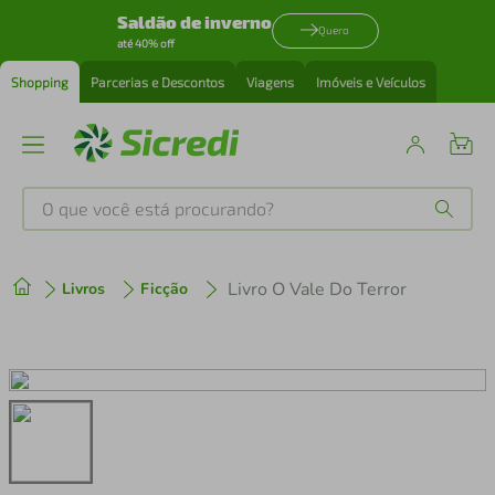
Saldão de inverno
Quero
até 40% off
Shopping
Parcerias e Descontos
Viagens
Imóveis e Veículos
O que você está procurando?
Produtos mais buscados
Livro O Vale Do Terror
Livros
Ficção
tenis
1
º
cafeteira
2
º
perfume
3
º