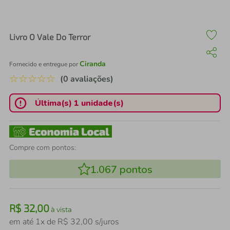
air fryer
4
º
iphone
5
º
Livro O Vale Do Terror
Ciranda
Fornecido e entregue por
☆
☆
☆
☆
☆
(0 avaliações)
Última(s) 1 unidade(s)
Compre com pontos:
1.067
pontos
R$
32
,
00
à vista
em até
1
x de
R$
32
,
00
s/juros